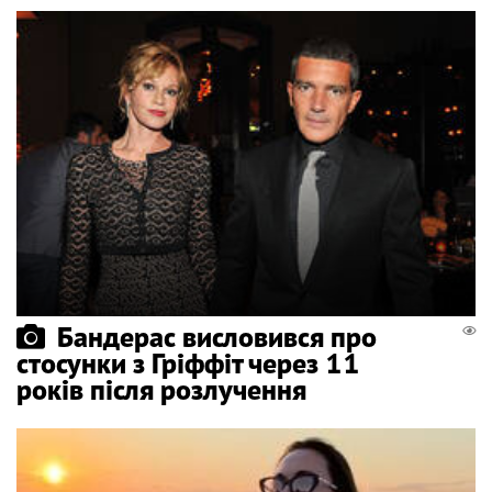
Бандерас висловився про
стосунки з Гріффіт через 11
років після розлучення