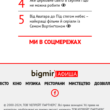
Яке церковне свято 8 серпня і що
не можна робити
Від Аватара до Під стягом небес –
найкращі фільми й серіали із
Семом Вортінґтоном
МИ В СОЦМЕРЕЖАХ
ІСТО
КІНО
МУЗИКА
РЕСТОРАНИ
МИСТЕЦТВО
ДОЗВІЛЛ
© 2000-2024, ТОВ "КЕПРЕЙТ ПАРТНЕРС". Всі права захищені. Усі права на
матеріали, опубліковані на даному ресурсі, належать ТОВ КЕПРЕЙТ ПАРТНЕРС.