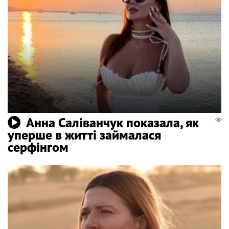
Анна Саліванчук показала, як
уперше в житті займалася
серфінгом