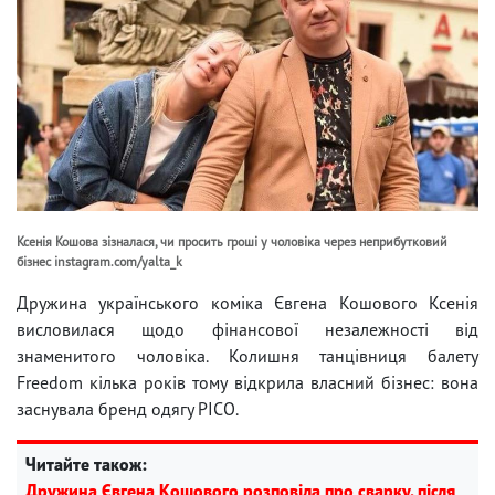
Ксенія Кошова зізналася, чи просить гроші у чоловіка через неприбутковий
бізнес instagram.com/yalta_k
Дружина українського коміка Євгена Кошового Ксенія
висловилася щодо фінансової незалежності від
знаменитого чоловіка. Колишня танцівниця балету
Freedom кілька років тому відкрила власний бізнес: вона
заснувала бренд одягу PICO.
Читайте також:
Дружина Євгена Кошового розповіла про сварку, після