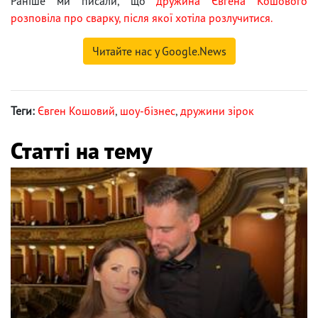
Раніше ми писали, що
дружина Євгена Кошового
розповіла про сварку, після якої хотіла розлучитися.
Читайте нас у Google.News
Теги:
Євген Кошовий
,
шоу-бізнес
,
дружини зірок
Статті на тему