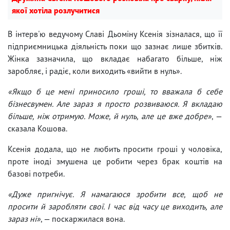
якої хотіла розлучитися
В інтерв'ю ведучому Славі Дьоміну Ксенія зізналася, що її
підприємницька діяльність поки що зазнає лише збитків.
Жінка зазначила, що вкладає набагато більше, ніж
заробляє, і радіє, коли виходить «вийти в нуль».
«Якщо б це мені приносило гроші, то вважала б себе
бізнесвумен. Але зараз я просто розвиваюся. Я вкладаю
більше, ніж отримую. Може, й нуль, але це вже добре»
, —
сказала Кошова.
Ксенія додала, що не любить просити гроші у чоловіка,
проте іноді змушена це робити через брак коштів на
базові потреби.
«Дуже пригнічує. Я намагаюся зробити все, щоб не
просити й заробляти свої. І час від часу це виходить, але
зараз ні»
, — поскаржилася вона.