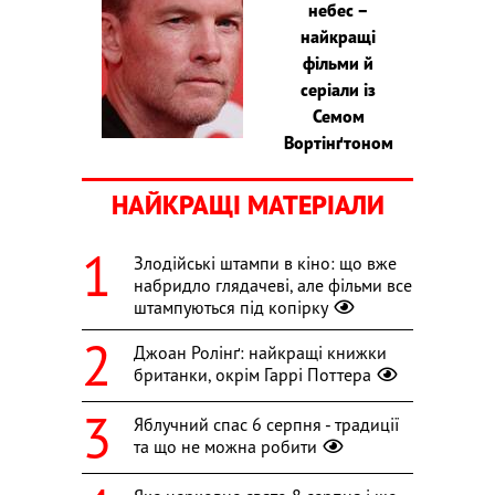
небес –
найкращі
фільми й
серіали із
Семом
Вортінґтоном
НАЙКРАЩІ МАТЕРІАЛИ
Злодійські штампи в кіно: що вже
набридло глядачеві, але фільми все
штампуються під копірку
Джоан Ролінґ: найкращі книжки
британки, окрім Гаррі Поттера
Яблучний спас 6 серпня - традиції
та що не можна робити