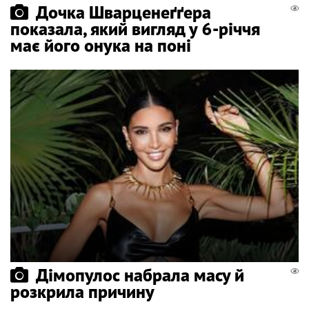
Дочка Шварценеґґера
показала, який вигляд у 6-річчя
має його онука на поні
Дімопулос набрала масу й
розкрила причину