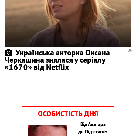
Українська акторка Оксана
Черкашина знялася у серіалу
«1670» від Netflix
ОСОБИСТІСТЬ ДНЯ
Від Аватара
до Під стягом