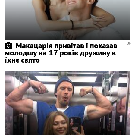
Макацарія привітав і показав
молодшу на 17 років дружину в
їхнє свято