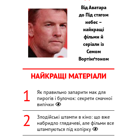
Від Аватара
до Під стягом
небес –
найкращі
фільми й
серіали із
Семом
Вортінґтоном
НАЙКРАЩІ МАТЕРІАЛИ
Як правильно запарити мак для
пирогів і булочок: секрети смачної
випічки
Злодійські штампи в кіно: що вже
набридло глядачеві, але фільми все
штампуються під копірку