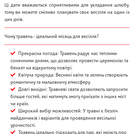
Ці дати вважаються сприятливими для укладання шлюбу,
тому ви можете сміливо планувати своє весілля на один із
цих днів.
Чому травень - ідеальний місяць для весілля?
Прекрасна погода: Травень радує нас теплими
сонячними днями, що дозволяє провести церемонію та
бенкет на відкритому повітрі.
Квітуча природа: Весняні квіти та зелень створюють
романтичну та мальовничу атмосферу.
Довгі вихідні: Травневі свята дозволяють запросити
більше гостей, які матимуть змогу приїхати з інших міст
чи країн.
Широкий вибір можливостей: У травні є безліч
майданчиків і варіантів для проведення весільної
урочистості.
Травень ідеально підходить для пар, які мріють про