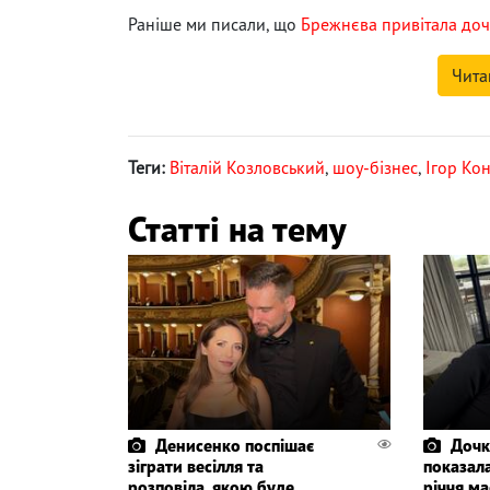
Раніше ми писали, що
Брежнєва привітала дочку
Чита
Теги:
Віталій Козловський
,
шоу-бізнес
,
Ігор Ко
Статті на тему
Денисенко поспішає
Дочк
зіграти весілля та
показала
розповіла, якою буде
річчя ма