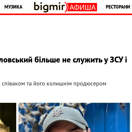
МУЗИКА
РЕСТОРАНИ
овський більше не служить у ЗСУ і
ж співаком та його колишнім продюсером