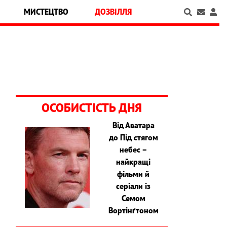
МИСТЕЦТВО
ДОЗВІЛЛЯ
ОСОБИСТІСТЬ ДНЯ
Від Аватара
до Під стягом
небес –
найкращі
фільми й
серіали із
Семом
Вортінґтоном