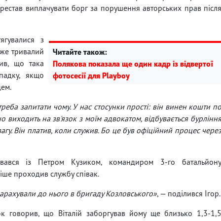
ерестав виплачувати борг за порушення авторських прав післ
ягувалися з
 вже тривалий
Читайте також:
ив, що така
Полякова показала ще один кадр із відвертої
падку, якщо
фотосесії для Playboy
ем.
треба запитати чому. У нас стосунки прості: він винен кошти п
но виходить на зв'язок з моїм адвокатом, відбувається бурлінн
вагу. Він платив, коли служив. Бо це був офіційний процес чере
увався із Петром Кузиком, командиром 3-го батальйон
іше проходив службу співак.
зарахували до нього в бригаду Козловського»
, — поділився Ігор.
 говорив, що Віталій заборгував йому ще близько 1,3-1,