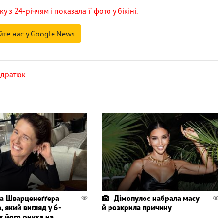
 з 24-річчям і показала її фото у бікіні.
йте нас у Google.News
ндратюк
а Шварценеґґера
Дімопулос набрала масу
, який вигляд у 6-
й розкрила причину
є його онука на