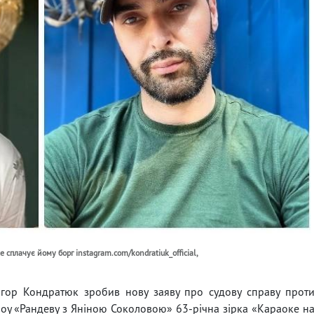
 сплачує йому борг instagram.com/kondratiuk_official,
Ігор Кондратюк зробив нову заяву про судову справу прот
 шоу «Рандеву з Яніною Соколовою» 63-річна зірка «Караоке н