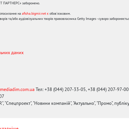
ЙТ ПАРТНЕРС» заборонено.
ерпосилання на
afisha.bigmir.net є
обов'язковим.
орів та/або аудіовізуальних творів правовласника Getty Images - суворо забороняєтьс
льних даних
mediadim.com.ua
Тел: +38 (044) 207-33-05, +38 (044) 207-97-00
-07
", "Спецпроект", "Новини компаній", "Актуально", "Промо", публі
кладніше...