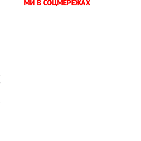
МИ В СОЦМЕРЕЖАХ
я
о
я
з
у
5