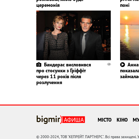
церемонія
поні
Бандерас висловився
Анна
про стосунки з Гріффіт
показала
через 11 років після
займала
розлучення
МІСТО
КІНО
М
© 2000-2024, ТОВ "КЕПРЕЙТ ПАРТНЕРС". Всі права захищені. У