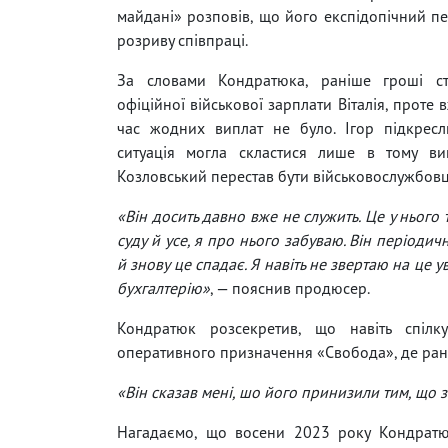
майдані» розповів, що його експідопічний п
розриву співпраці.
За словами Кондратюка, раніше гроші ст
офіційної військової зарплати Віталія, проте
час жодних виплат не було. Ігор підкресл
ситуація могла скластися лише в тому ви
Козловський перестав бути військовослужбовц
«Він досить давно вже не служить. Це у нього 
суду й усе, я про нього забуваю. Він періодич
й знову це спадає. Я навіть не звертаю на це у
бухгалтерію»
, — пояснив продюсер.
Кондратюк розсекретив, що навіть спілк
оперативного призначення «Свобода», де ран
«Він сказав мені, шо його принизили тим, що 
Нагадаємо, що восени 2023 року Кондратюк