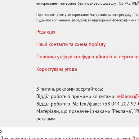
використання матеріалів без письмового дозволу ТОВ «КЕПРЕ
При правомірному використанні матеріалів даного ресурсу гіп
Будь-яке копіювання, передрук та відтворення фотографічних тв
Редакція
Наші контакти та схема проїзду
Політика у сфері конфіденційності та персона
Користувача угода
З питань реклами звертайтесь:
Відділ роботи з прямими клієнтами:
reklama@
Відділ роботи з РА: Тел./факс: +38 044 207-97
Матеріали, що позначені знаками "Реклама", "PR
реклами
x
Для зручності користування сайтом використовуються куки.
До