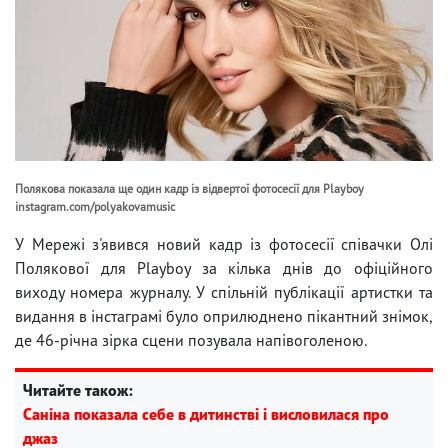
Полякова показала ще один кадр із відвертої фотосесії для Playboy
instagram.com/polyakovamusic
У Мережі з'явився новий кадр із фотосесії співачки Олі
Полякової для Playboy за кілька днів до офіційного
виходу номера журналу. У спільній публікації артистки та
видання в інстаграмі було оприлюднено пікантний знімок,
де 46-річна зірка сцени позувала напівоголеною.
Читайте також:
Саніна показала себе в дитинстві і висловилася про
джаз