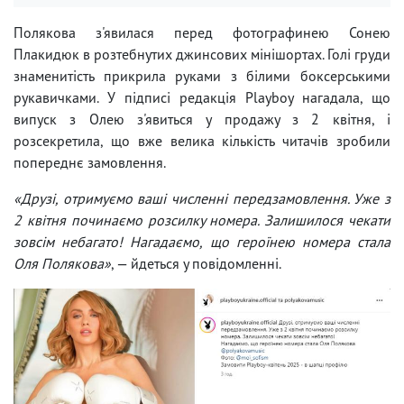
Полякова з'явилася перед фотографинею Сонею
Плакидюк в розтебнутих джинсових мінішортах. Голі груди
знаменитість прикрила руками з білими боксерськими
рукавичками. У підписі редакція Playboy нагадала, що
випуск з Олею з'явиться у продажу з 2 квітня, і
розсекретила, що вже велика кількість читачів зробили
попереднє замовлення.
«Друзі, отримуємо ваші численні передзамовлення. Уже з
2 квітня починаємо розсилку номера. Залишилося чекати
зовсім небагато! Нагадаємо, що героїнею номера стала
Оля Полякова»
, — йдеться у повідомленні.