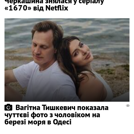
Черкашина знялася у серіалу
«1670» від Netflix
Вагітна Тишкевич показала
чуттєві фото з чоловіком на
березі моря в Одесі