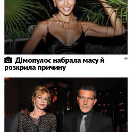
Дімопулос набрала масу й
розкрила причину