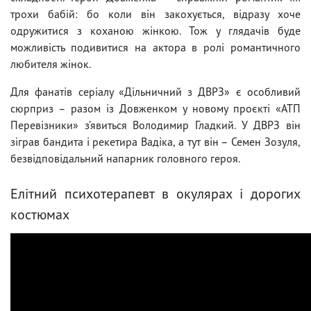
трохи бабій: бо коли він закохується, відразу хоче
одружитися з коханою жінкою. Тож у глядачів буде
можливість подивитися на актора в ролі романтичного
любителя жінок.
Для фанатів серіалу «Дільничний з ДВРЗ» є особливий
сюрприз – разом із Довженком у новому проєкті «АТП
Перевізники» з’явиться Володимир Гладкий. У ДВРЗ він
зіграв бандита і рекетира Вадіка, а тут він – Семен Зозуля,
безвідповідальний напарник головного героя.
Елітний психотерапевт в окулярах і дорогих
костюмах