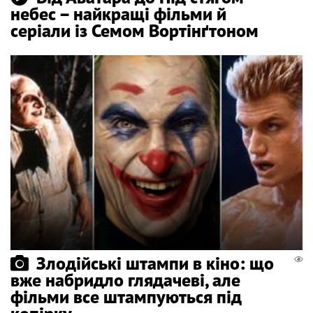
небес – найкращі фільми й
серіали із Семом Вортінґтоном
Злодійські штампи в кіно: що
вже набридло глядачеві, але
фільми все штампуються під