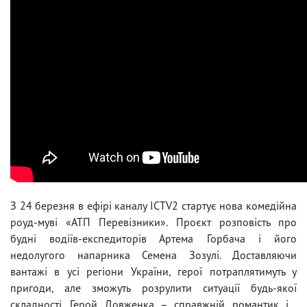
З 24 березня в ефірі каналу ICTV2 стартує нова комедійна
роуд-муві «АТП Перевізники». Проєкт розповість про
будні водіїв-експедиторів Артема Горбача і його
недолугого напарника Семена Зозулі. Доставляючи
вантажі в усі регіони України, герої потраплятимуть у
пригоди, але зможуть розрулити ситуації будь-якої
складності. Герой Довженка – справжній романтик і…