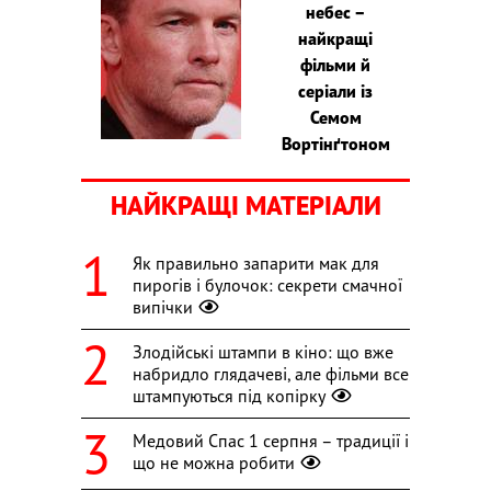
небес –
найкращі
фільми й
серіали із
Семом
Вортінґтоном
НАЙКРАЩІ МАТЕРІАЛИ
Як правильно запарити мак для
пирогів і булочок: секрети смачної
випічки
Злодійські штампи в кіно: що вже
набридло глядачеві, але фільми все
штампуються під копірку
Медовий Спас 1 серпня – традиції і
що не можна робити