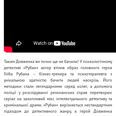
Таким Довженка ви точно ще не бачили! У психологічному
детективі «Рубан» актор втілив образ головного героя
Гліба Рубана – бізнес-тренера та психотерапевта з
унікальною здатністю бачити людей наскрізь. Його
методики стали легендарними серед колег, а допомога
поліції у розслідуванні резонансних справ перетворює
серіал на захопливий мікс інтелектуального детективу та
кримінальної драми. «Рубан» вирізняється нестандартним
підходом до детективного жанру, а герой Довженка