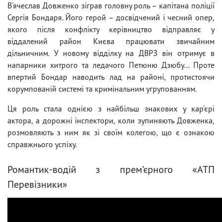
В'ячеслав Довженко зіграв головну роль – капітана поліції
Сергія Бондаря. Його герой – досвідчений і чесний опер,
якого після конфлікту керівництво відправляє у
віддалений район Києва працювати звичайним
дільничним. У новому відділку на ДВРЗ він отримує в
напарники хитрого та ледачого Петюню Дзюбу… Проте
впертий Бондар наводить лад на районі, протистоячи
корумпованій системі та кримінальним угрупованням.
Ця роль стала однією з найбільш знакових у кар'єрі
актора, а дорожні інспектори, коли зупиняють Довженка,
розмовляють з ним як зі своїм колегою, що є ознакою
справжнього успіху.
Романтик-водій з прем’єрного «АТП
Перевізники»