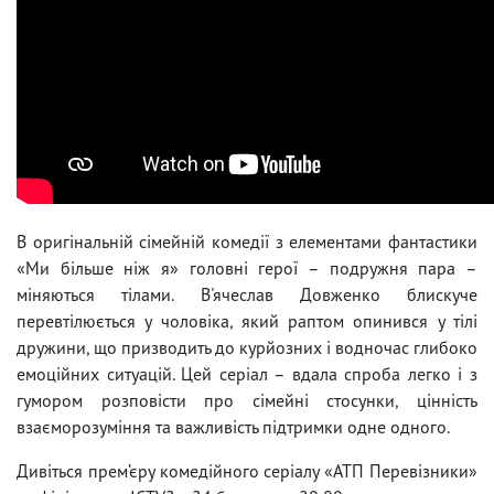
В оригінальній сімейній комедії з елементами фантастики
«Ми більше ніж я» головні герої – подружня пара –
міняються тілами. В'ячеслав Довженко блискуче
перевтілюється у чоловіка, який раптом опинився у тілі
дружини, що призводить до курйозних і водночас глибоко
емоційних ситуацій. Цей серіал – вдала спроба легко і з
гумором розповісти про сімейні стосунки, цінність
взаєморозуміння та важливість підтримки одне одного.
Дивіться прем’єру комедійного серіалу «АТП Перевізники»