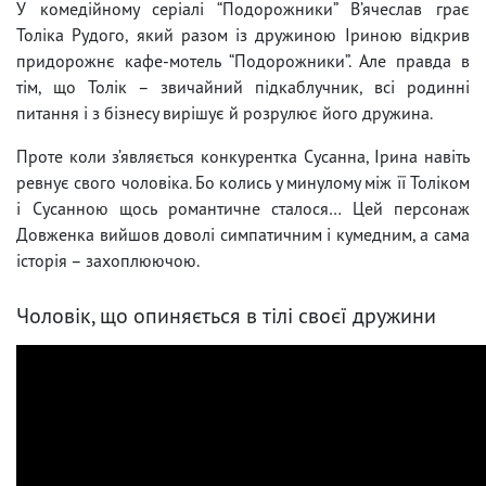
У комедійному серіалі “Подорожники” В’ячеслав грає
Толіка Рудого, який разом із дружиною Іриною відкрив
придорожнє кафе-мотель “Подорожники”. Але правда в
тім, що Толік – звичайний підкаблучник, всі родинні
питання і з бізнесу вирішує й розрулює його дружина.
Проте коли з’являється конкурентка Сусанна, Ірина навіть
ревнує свого чоловіка. Бо колись у минулому між її Толіком
і Сусанною щось романтичне сталося… Цей персонаж
Довженка вийшов доволі симпатичним і кумедним, а сама
історія – захоплюючою.
Чоловік, що опиняється в тілі своєї дружини