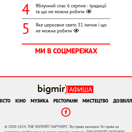
Яблучний спас 6 серпня - традиції
та що не можна робити
Яке церковне свято 31 липня і що
не можна робити
МИ В СОЦМЕРЕЖАХ
ІСТО
КІНО
МУЗИКА
РЕСТОРАНИ
МИСТЕЦТВО
ДОЗВІЛЛ
© 2000-2024, ТОВ "КЕПРЕЙТ ПАРТНЕРС". Всі права захищені. Усі права на
матеріали, опубліковані на даному ресурсі, належать ТОВ КЕПРЕЙТ ПАРТНЕРС.