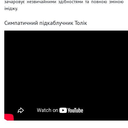
зачаровує незвичайними здібностями та повною зміною
іміджу.
Симпатичний підкаблучник Толік