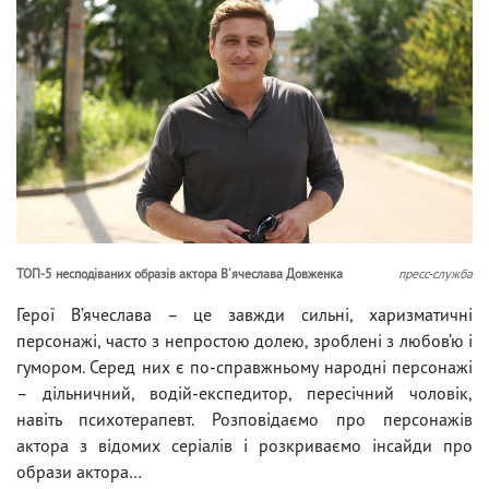
ТОП-5 несподіваних образів актора В'ячеслава Довженка
пресс-служба
Герої В’ячеслава – це завжди сильні, харизматичні
персонажі, часто з непростою долею, зроблені з любов’ю і
гумором. Серед них є по-справжньому народні персонажі
– дільничний, водій-експедитор, пересічний чоловік,
навіть психотерапевт. Розповідаємо про персонажів
актора з відомих серіалів і розкриваємо інсайди про
образи актора…