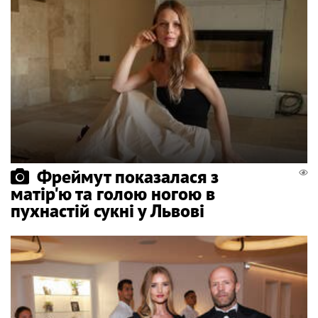
Фреймут показалася з
матір'ю та голою ногою в
пухнастій сукні у Львові