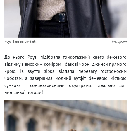
Роузі Гантінгтон-Вайтлі
instagram
До нього Роузі підібрала трикотажний светр бежевого
відтінку з високим коміром і базові чорні джинси прямого
крою. Із взуття зірка віддала перевагу гостроносим
чоботам, а завершила модний аутфіт бежевою місткою
сумкою і сонцезахисними окулярами. Ідеально для
нинішньої погоди!