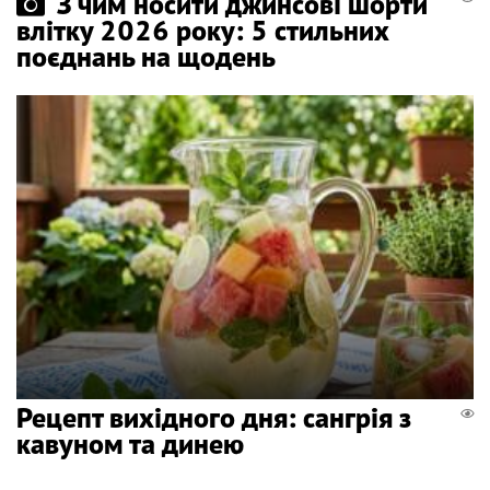
З чим носити джинсові шорти
влітку 2026 року: 5 стильних
поєднань на щодень
Рецепт вихідного дня: сангрія з
кавуном та динею