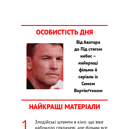
ОСОБИСТІСТЬ ДНЯ
Від Аватара
до Під стягом
небес –
найкращі
фільми й
серіали із
Семом
Вортінґтоном
НАЙКРАЩІ МАТЕРІАЛИ
Злодійські штампи в кіно: що вже
набридло глядачеві, але фільми все