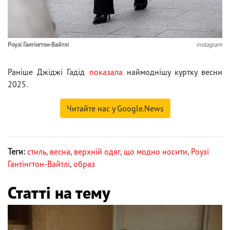
Роузі Гантінгтон-Вайтлі
instagram
Раніше Джіджі Гадід
показала
наймоднішу куртку весни
2025.
Читайте нас у Google.News
Теги:
стиль
,
весна
,
верхній одяг
,
що модно носити
,
Роузі
Гантінгтон-Вайтлі
,
образ
Статті на тему