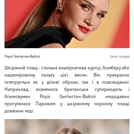
Роузі Гантінгтон-Вайтлі
Getty Images
Шкіряний плащ - стильна альтернатива куртці, бомберу або
кашеміровому пальту цієї весни. Він прекрасно
інтегрується як у ділові образи, так і в повсякденні.
Наприклад, знаменита британська супермодель і
бізнесвумен Роузі Гантінгтон-Вайтлі нещодавно
прогулялася Парижем у шкіряному чорному плащі
довжини міді.