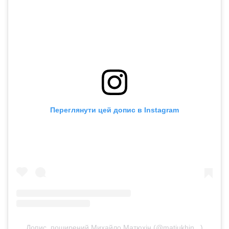
Переглянути цей допис в Instagram
Допис, поширений Михайло Матюхін (@matiukhin._)