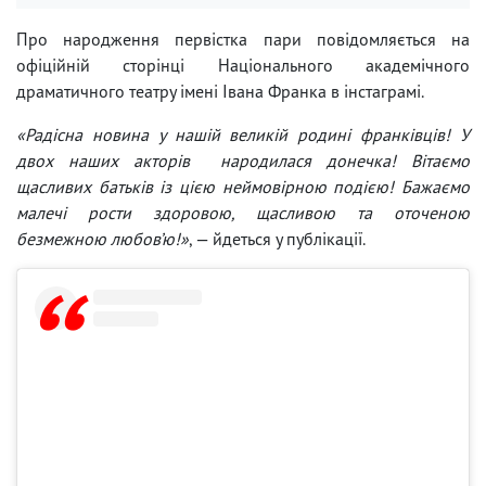
Про народження первістка пари повідомляється на
офіційній сторінці Національного академічного
драматичного театру імені Івана Франка в інстаграмі.
«Радісна новина у нашій великій родині франківців! У
двох наших акторів народилася донечка! Вітаємо
щасливих батьків із цією неймовірною подією! Бажаємо
малечі рости здоровою, щасливою та оточеною
безмежною любов’ю!»
, — йдеться у публікації.