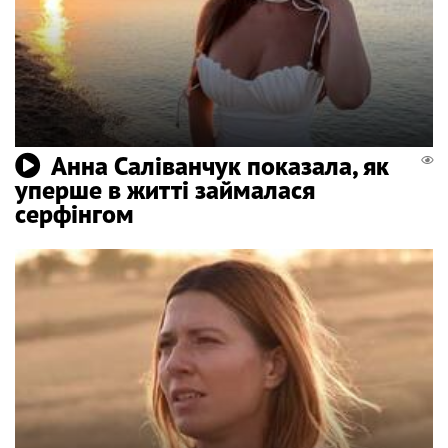
Анна Саліванчук показала, як
уперше в житті займалася
серфінгом