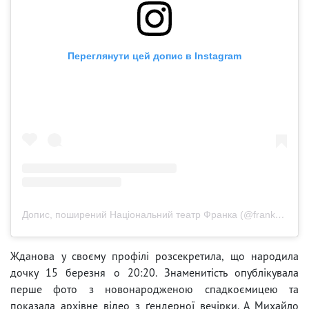
Переглянути цей допис в Instagram
Допис, поширений Національний театр Франка (@frankotheatre)
Жданова у своєму профілі розсекретила, що народила
дочку 15 березня о 20:20. Знаменитість опублікувала
перше фото з новонародженою спадкоємицею та
показала архівне відео з ґендерної вечірки. А Михайло