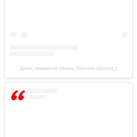
Допис, поширений Oksana Zhdanova (@kszhd_)