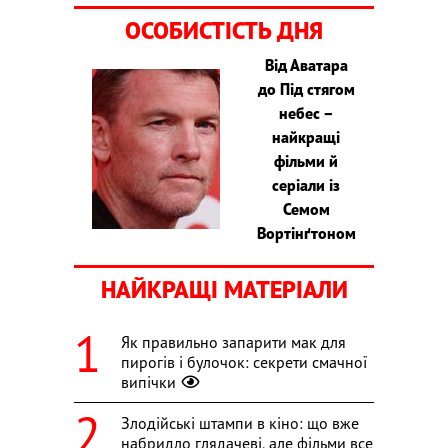
ОСОБИСТІСТЬ ДНЯ
Від Аватара
до Під стягом
небес –
найкращі
фільми й
серіали із
Семом
Вортінґтоном
НАЙКРАЩІ МАТЕРІАЛИ
Як правильно запарити мак для
пирогів і булочок: секрети смачної
випічки
Злодійські штампи в кіно: що вже
набридло глядачеві, але фільми все