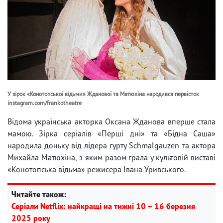
У зірок «Конотопської відьми» Жданової та Матюхіна народився первісток
instagram.com/frankotheatre
Відома українська акторка Оксана Жданова вперше стала
мамою. Зірка серіалів «Перші дні» та «Бідна Саша»
народила доньку від лідера гурту Schmalgauzen та актора
Михайла Матюхіна, з яким разом грала у культовій виставі
«Конотопська відьма» режисера Івана Уривського.
Читайте також:
Серіали Netflix: найкращі на тижні 10 – 16 березня
2025 року