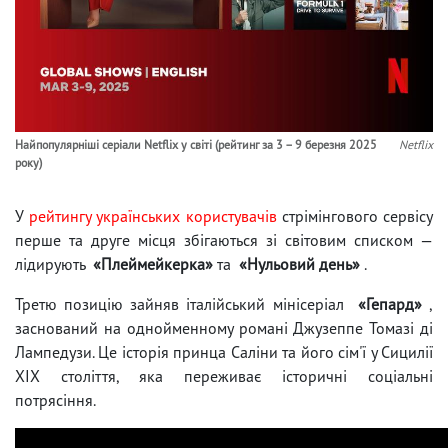
Найпопулярніші серіали Netflix у світі (рейтинг за 3 – 9 березня 2025
Netflix
року)
У
рейтингу українських користувачів
стрімінгового сервісу
перше та друге місця збігаються зі світовим списком —
лідирують
«Плеймейкерка»
та
«Нульовий день»
.
Третю позицію зайняв італійський мінісеріал
«Гепард»
,
заснований на однойменному романі Джузеппе Томазі ді
Лампедузи. Це історія принца Саліни та його сім'ї у Сицилії
ХІХ століття, яка переживає історичні соціальні
потрясіння.