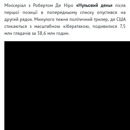
Мінісеріал з Робертом Де Ніро
«Нульовий день»
після
першої позиції в попередньому списку опустився на
другий рядок. Минулого тижня політичний трилер, де США
стикаються з масштабною кібератакою, подивилися 7,5
млн глядачів за 38,6 млн годин.