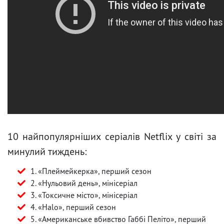
10 найпопулярніших серіалів Netflix у світі за
минулий тиждень:
1. «Плеймейкерка», перший сезон
2. «Нульовий день», мінісеріал
3. «Токсичне місто», мінісеріал
4. «Halo», перший сезон
5. «Американське вбивство Габбі Пеліто», перший