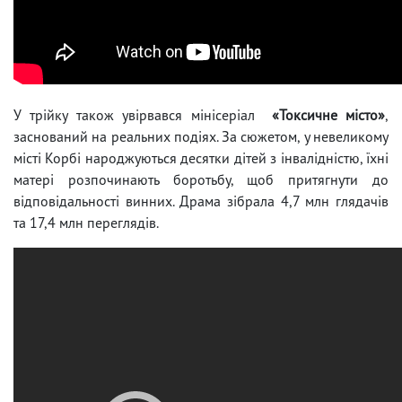
У трійку також увірвався мінісеріал
«Токсичне місто»
,
заснований на реальних подіях. За сюжетом, у невеликому
місті Корбі народжуються десятки дітей з інвалідністю, їхні
матері розпочинають боротьбу, щоб притягнути до
відповідальності винних. Драма зібрала 4,7 млн ​​глядачів
та 17,4 млн переглядів.