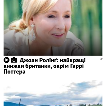
Джоан Ролінґ: найкращі
книжки британки, окрім Гаррі
Поттера