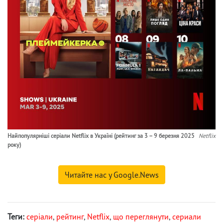
Найпопулярніші серіали Netflix в Україні (рейтинг за 3 – 9 березня 2025
Netflix
року)
Читайте нас у Google.News
Теги:
серіали
,
рейтинг
,
Netflix
,
що переглянути
,
сериали