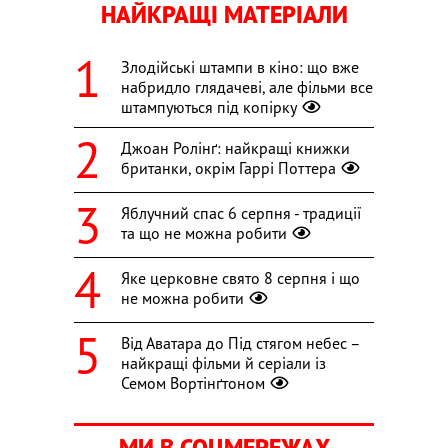
НАЙКРАЩІ МАТЕРІАЛИ
Злодійські штампи в кіно: що вже
набридло глядачеві, але фільми все
штампуються під копірку
Джоан Ролінґ: найкращі книжки
британки, окрім Гаррі Поттера
Яблучний спас 6 серпня - традиції
та що не можна робити
Яке церковне свято 8 серпня і що
не можна робити
Від Аватара до Під стягом небес –
найкращі фільми й серіали із
Семом Вортінґтоном
МИ В СОЦМЕРЕЖАХ