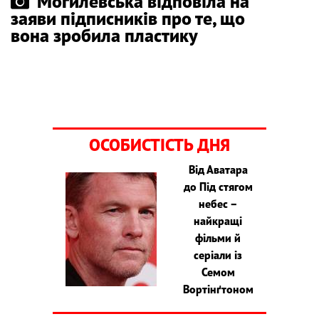
Могилевська відповіла на
заяви підписників про те, що
вона зробила пластику
ОСОБИСТІСТЬ ДНЯ
Від Аватара
до Під стягом
небес –
найкращі
фільми й
серіали із
Семом
Вортінґтоном