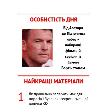
ОСОБИСТІСТЬ ДНЯ
Від Аватара
до Під стягом
небес –
найкращі
фільми й
серіали із
Семом
Вортінґтоном
НАЙКРАЩІ МАТЕРІАЛИ
Як правильно запарити мак для
пирогів і булочок: секрети смачної
випічки