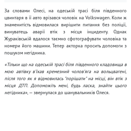
За словами Олесі, на одеській трасі біля південного
цвинтаря в її авто врізався чоловік на Volkswagen. Коли ж
знаменитість відмовилася вирішити питання без поліції,
винуватець аварії втік з місця інциденту. Однак
Жураківській вдалося таємно сфотографувати чоловіка та
номери його машини. Тепер акторка просить допомоги з
пошуком негідника.
«Тільки що на одеській трасі біля південного кладовища в
мою автівку вʼїхав кремезний чоловʼяга на вольцвагені,
після того як я відмовилась "порішати" на місці, він втік з
місця ДТП. Допоможіть мені, будь ласка, знайти цього
негідника»
, — звернулася до шанувальників Олеся.