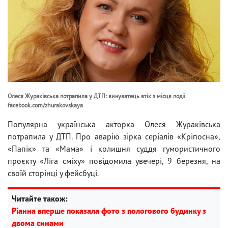
Олеся Жураківська потрапила у ДТП: винуватець втік з місця події
facebook.com/zhurakovskaya
Популярна українська акторка Олеся Жураківська
потрапила у ДТП. Про аварію зірка серіалів «Кріпосна»,
«Папік» та «Мама» і колишня суддя гумористичного
проєкту «Ліга сміху» повідомила увечері, 9 березня, на
своїй сторінці у фейсбуці.
Читайте також:
Ріанна вперше показала фото з пологового будинку з
двома синами