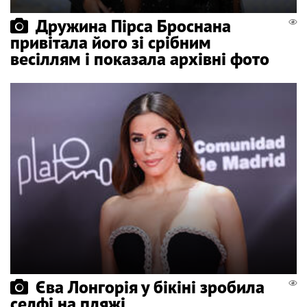
Дружина Пірса Броснана
привітала його зі срібним
весіллям і показала архівні фото
Єва Лонгорія у бікіні зробила
селфі на пляжі