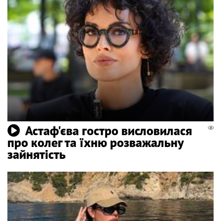
Астаф'єва гостро висловилася
про колег та їхню розважальну
зайнятість