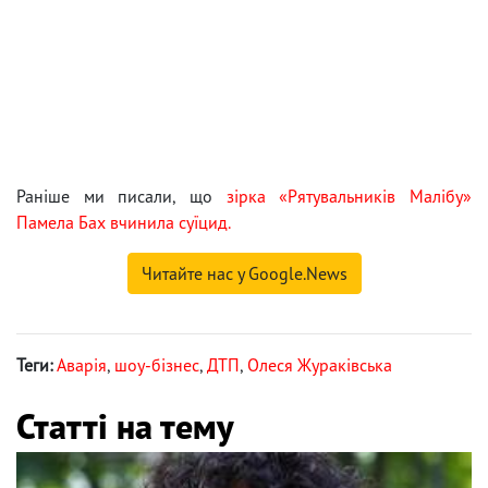
Раніше ми писали, що
зірка «Рятувальників Малібу»
Памела Бах вчинила суїцид.
Читайте нас у Google.News
Теги:
Аварія
,
шоу-бізнес
,
ДТП
,
Олеся Жураківська
Статті на тему