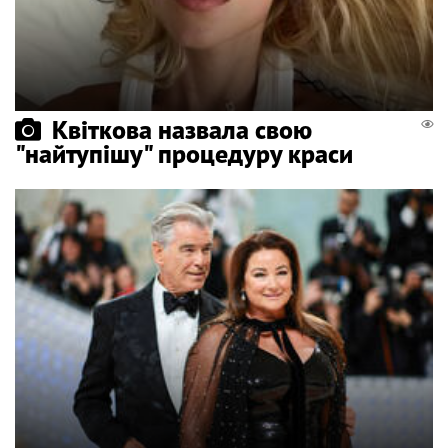
Квіткова назвала свою
"найтупішу" процедуру краси