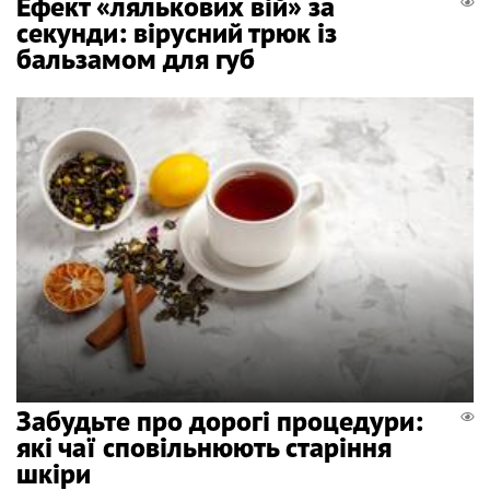
Ефект «лялькових вій» за
секунди: вірусний трюк із
бальзамом для губ
Забудьте про дорогі процедури:
які чаї сповільнюють старіння
шкіри