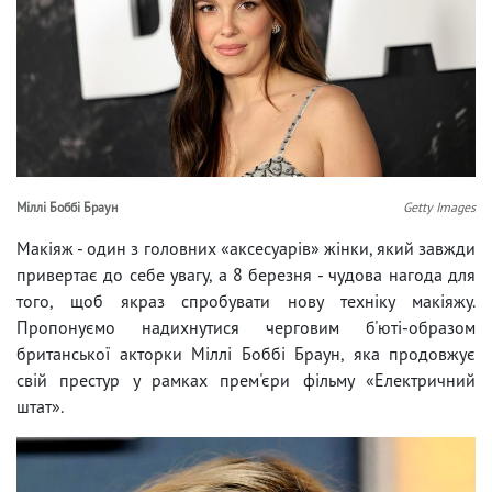
Міллі Боббі Браун
Getty Images
Макіяж - один з головних «аксесуарів» жінки, який завжди
привертає до себе увагу, а 8 березня - чудова нагода для
того, щоб якраз спробувати нову техніку макіяжу.
Пропонуємо надихнутися черговим б'юті-образом
британської акторки Міллі Боббі Браун, яка продовжує
свій престур у рамках прем'єри фільму «Електричний
штат».