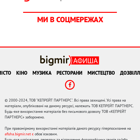
МИ В СОЦМЕРЕЖАХ
ІСТО
КІНО
МУЗИКА
РЕСТОРАНИ
МИСТЕЦТВО
ДОЗВІЛЛ
© 2000-2024, ТОВ "КЕПРЕЙТ ПАРТНЕРС". Всі права захищені. Усі права на
матеріали, опубліковані на даному ресурсі, належать ТОВ КЕПРЕЙТ ПАРТНЕРС.
Будь-яке використання матеріалів без письмового дозволу ТОВ «КЕПРЕЙТ
ПАРТНЕРС» заборонено.
При правомірному використанні матеріалів даного ресурсу гіперпосилання на
afisha.bigmir.net є
обов'язковим.
Будь-яке копіювання, передрук та відтворення фотографічних творів та/або