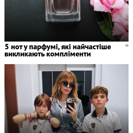
5 нот у парфумі, які найчастіше
викликають компліменти