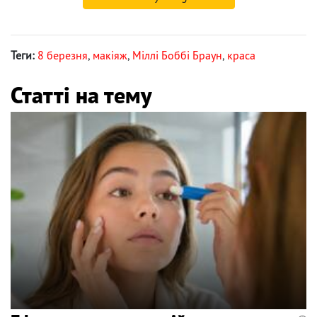
Теги:
8 березня
,
макіяж
,
Міллі Боббі Браун
,
краса
Статті на тему