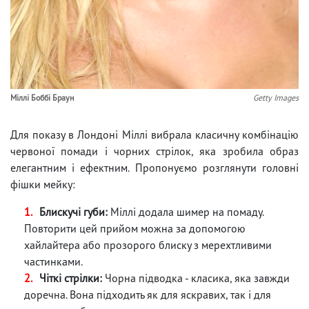
Міллі Боббі Браун
Getty Images
Для показу в Лондоні Міллі вибрала класичну комбінацію
червоної помади і чорних стрілок, яка зробила образ
елегантним і ефектним. Пропонуємо розглянути головні
фішки мейку:
Блискучі губи:
Міллі додала шимер на помаду.
Повторити цей прийом можна за допомогою
хайлайтера або прозорого блиску з мерехтливими
частинками.
Чіткі стрілки:
Чорна підводка - класика, яка завжди
доречна. Вона підходить як для яскравих, так і для