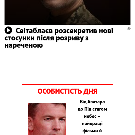
Сеітаблаєв розсекретив нові
стосунки після розриву з
нареченою
ОСОБИСТІСТЬ ДНЯ
Від Аватара
до Під стягом
небес –
найкращі
фільми й