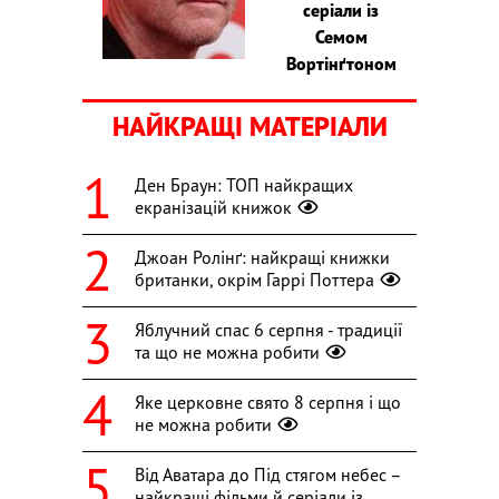
серіали із
Семом
Вортінґтоном
НАЙКРАЩІ МАТЕРІАЛИ
Ден Браун: ТОП найкращих
екранізацій книжок
Джоан Ролінґ: найкращі книжки
британки, окрім Гаррі Поттера
Яблучний спас 6 серпня - традиції
та що не можна робити
Яке церковне свято 8 серпня і що
не можна робити
Від Аватара до Під стягом небес –
найкращі фільми й серіали із