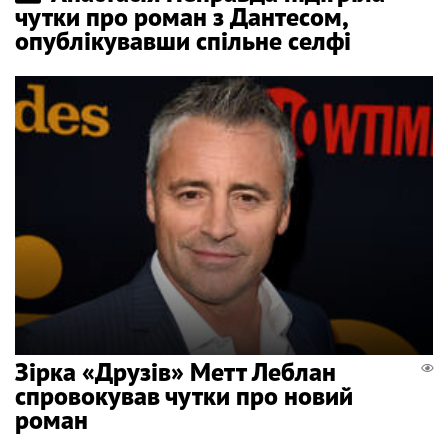
чутки про роман з Дантесом,
опублікувавши спільне селфі
Зірка «Друзів» Метт Леблан
спровокував чутки про новий
роман