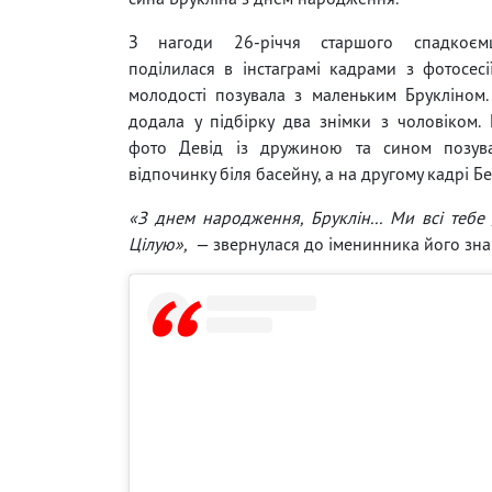
З нагоди 26-річчя старшого спадкоємц
поділилася в інстаграмі кадрами з фотосесі
молодості позувала з маленьким Брукліном
додала у підбірку два знімки з чоловіком
фото Девід із дружиною та сином позув
відпочинку біля басейну, а на другому кадрі 
«З днем ​​народження, Бруклін... Ми всі те
Цілую»,
— звернулася до іменинника його зна