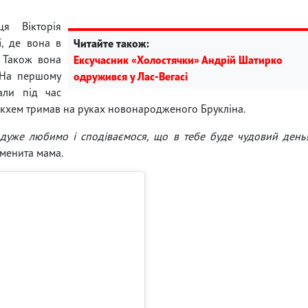
я Вікторія
ї, де вона в
Читайте також:
. Також вона
Ексучасник «Холостячки» Андрій Шатирко
. На першому
одружився у Лас-Вегасі
али під час
Бекхем тримав на руках новонародженого Брукліна.
бе дуже любимо і сподіваємося, що в тебе буде чудовий день
менита мама.