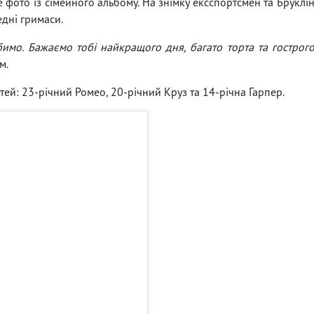
фото із сімейного альбому. На знімку ексспортсмен та Бруклі
едні гримаси.
бимо. Бажаємо тобі найкращого дня, багато торта та гострог
м.
ітей: 23-річний Ромео, 20-річний Круз та 14-річна Гарпер.