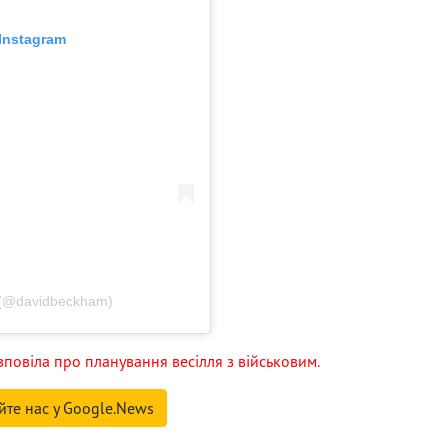
Instagram
 (@davidbeckham)
повіла про планування весілля з військовим.
йте нас у Google.News