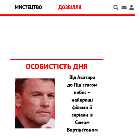
МИСТЕЦТВО
ДОЗВІЛЛЯ
ОСОБИСТІСТЬ ДНЯ
Від Аватара
до Під стягом
небес –
найкращі
фільми й
серіали із
Семом
Вортінґтоном