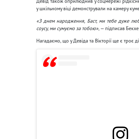
Девід також оприлюднив у соцмережі рідкісне 
у шкільному віці демонстрували на камеру кум
«З днем ​​народження, Баст, ми тебе дуже лю
соусу, ми сумуємо за тобою»
, — підписав Бекхе
Нагадаємо, що у Девіда та Вікторії ще є троє д