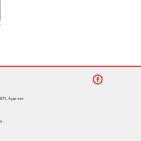
НЕРС. Будь-яке
я.