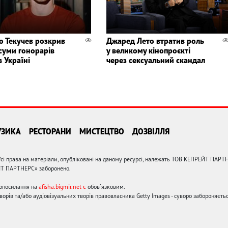
о Текучев розкрив
Джаред Лето втратив роль
 суми гонорарів
у великому кінопроєкті
в Україні
через сексуальний скандал
УЗИКА
РЕСТОРАНИ
МИСТЕЦТВО
ДОЗВІЛЛЯ
сі права на матеріали, опубліковані на даному ресурсі, належать ТОВ КЕПРЕЙТ ПАРТ
ЙТ ПАРТНЕРС» заборонено.
ерпосилання на
afisha.bigmir.net є
обов'язковим.
орів та/або аудіовізуальних творів правовласника Getty Images - суворо забороняєтьс