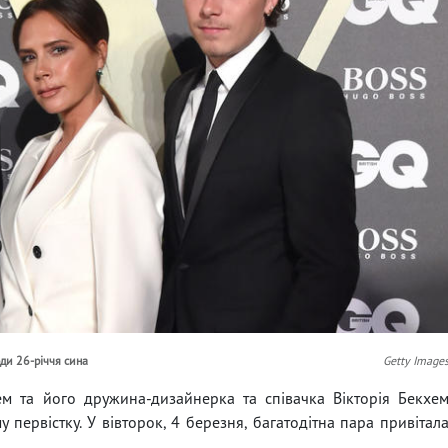
оди 26-річчя сина
Getty Image
ем та його дружина-дизайнерка та співачка Вікторія Бекхе
у первістку. У вівторок, 4 березня, багатодітна пара привітал