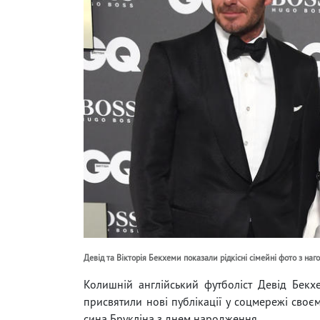
Девід та Вікторія Бекхеми показали рідкісні сімейні фото з наг
Колишній англійський футболіст Девід Бекх
присвятили нові публікації у соцмережі своєм
сина Брукліна з днем ​​народження.