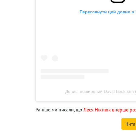
Переглянути цей допис в 
Допис, поширений David Beckham
Раніше ми писали, що
Леся Нікітюк вперше роз
Чита