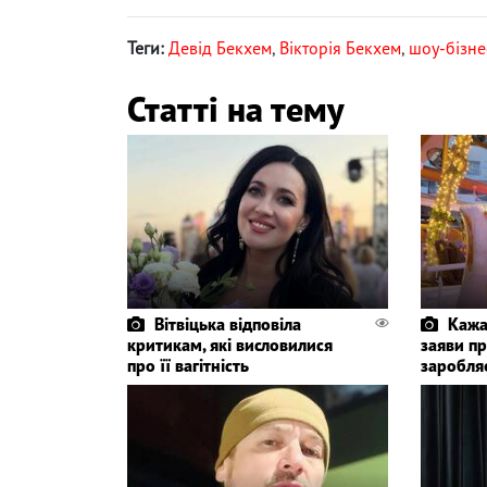
Теги:
Девід Бекхем
,
Вікторія Бекхем
,
шоу-бізне
Статті на тему
Вітвіцька відповіла
Кажа
критикам, які висловилися
заяви пр
про її вагітність
заробля