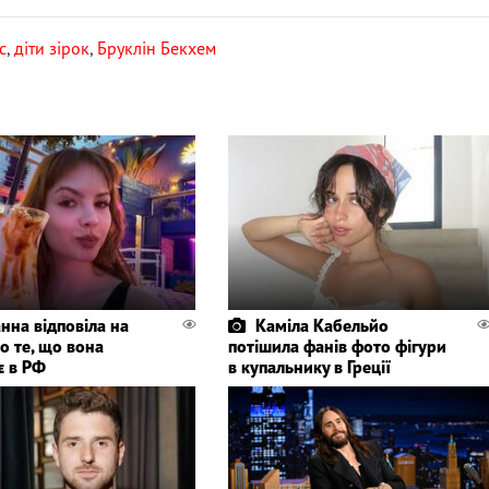
с
,
діти зірок
,
Бруклін Бекхем
нна відповіла на
Каміла Кабельйо
о те, що вона
потішила фанів фото фігури
є в РФ
в купальнику в Греції