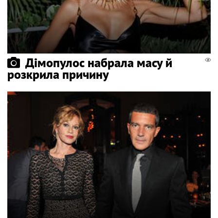
Дімопулос набрала масу й
розкрила причину