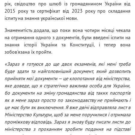
рік, свідоцтво про шлюб із громадянином України від
2015 року та сертифікат від 2023 року про складання
іспиту на знання української мови.
Знаменитість додала, що поки вона чотири місяці чекала
на отримання одного з документів, були введені іспити на
знання історії України та Конституції, і тепер вона
зобов'язана їх пройти.
«Зараз я готуюся до ще двох екзаменів, які мені треба
буде здати та найголовніший документ, який дозволить
прийняти мої документи — це клопотання від міністерства,
яке доведе, що я стратегічно важлива особа для України,
бо документи на зміну громадянства від таких паспортів
як в мене зараз просто по законодавству не приймають і
це має бути як виключення. Я вже двічі відправляла лист в
Міністерство Культури, щоб за мене поручилися і отримала
проміжкову відповідь. Зараз я знову буду писати листи до
міністерства з проханням зробити подання на підставі