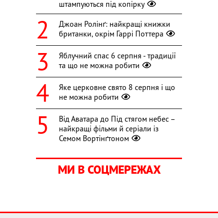
штампуються під копірку
Джоан Ролінґ: найкращі книжки
британки, окрім Гаррі Поттера
Яблучний спас 6 серпня - традиції
та що не можна робити
Яке церковне свято 8 серпня і що
не можна робити
Від Аватара до Під стягом небес –
найкращі фільми й серіали із
Семом Вортінґтоном
МИ В СОЦМЕРЕЖАХ