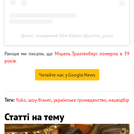
Допис, поширений Юля Юріна (@yurina_yuyu)
Раніше ми писали, що
Мішель Трахтенберг померла в 39
років.
Читайте нас у Google.News
Теги:
Yuko
,
шоу-бізнес
,
українське громадянство
,
нацвідбір
Статті на тему