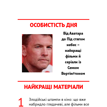
ОСОБИСТІСТЬ ДНЯ
Від Аватара
до Під стягом
небес –
найкращі
фільми й
серіали із
Семом
Вортінґтоном
НАЙКРАЩІ МАТЕРІАЛИ
Злодійські штампи в кіно: що вже
набридло глядачеві, але фільми все