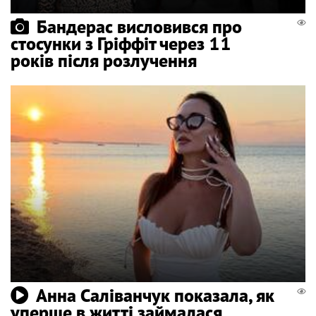
Бандерас висловився про
стосунки з Гріффіт через 11
років після розлучення
Анна Саліванчук показала, як
уперше в житті займалася