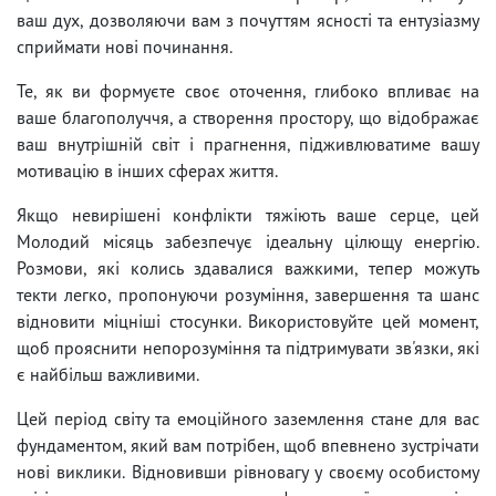
ваш дух, дозволяючи вам з почуттям ясності та ентузіазму
сприймати нові починання.
Те, як ви формуєте своє оточення, глибоко впливає на
ваше благополуччя, а створення простору, що відображає
ваш внутрішній світ і прагнення, підживлюватиме вашу
мотивацію в інших сферах життя.
Якщо невирішені конфлікти тяжіють ваше серце, цей
Молодий місяць забезпечує ідеальну цілющу енергію.
Розмови, які колись здавалися важкими, тепер можуть
текти легко, пропонуючи розуміння, завершення та шанс
відновити міцніші стосунки. Використовуйте цей момент,
щоб прояснити непорозуміння та підтримувати зв'язки, які
є найбільш важливими.
Цей період світу та емоційного заземлення стане для вас
фундаментом, який вам потрібен, щоб впевнено зустрічати
нові виклики. Відновивши рівновагу у своєму особистому