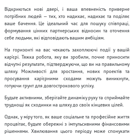
Відкриються нові двері, і ваша впевненість приверне
потрібних людей — тих, хто надихає, надихає та поділяє
ваше бачення. Це ідеальний час для пошуку співпраці,
формування цінних партнерських відносин та оточення
себе людьми, які відповідають вашим амбіціям.
На горизонті на вас чекають захоплюючі події у вашій
кар'єрі. Тяжка робота, яку ви зробили, почне приносити
відчутні результати, підтверджуючи, що ви на правильному
шляху. Можливості для зростання, нових проектів та
просування кар'єрними сходами можуть виникнути,
готуючи грунт для довгострокового успіху.
Будьте активними, зберігайте динаміку руху та сприймайте
труднощі як сходинки на шляху до своїх кінцевих цілей.
Однак, у міру того, як ваше соціальне та професійне життя
процвітає, будьте обережні з імпульсивними фінансовими
рішеннями. Хвилювання цього періоду може спонукати