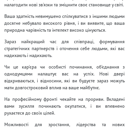
налагодити нові зв'язки та зміцнити своє становище у світі.
Ваша здатність невимушено спілкуватися з іншими людьми
досягне небувало високого рівня, і ви виявите, що ваша
природна чарівність та інтелект високо цінуються.
Зараз найкращий час для співпраці, формування
стратегічних партнерств і оточення себе людьми, які вас
надихають і надихають.
Чи це кар'єра чи особисті починання, об'єднання з
однодумцями налаштує вас на успіх. Нові двері
відкриваються, і відносини, які ви будуєте зараз можуть
мати довгостроковий вплив на ваше майбутнє.
На професійному фронті чекайте на прориви. Вкладені
вами зусилля починають окупатися, і ви впевнено
рухаєтеся до своїх цілей.
Можливості для зростання, лідерства та нових