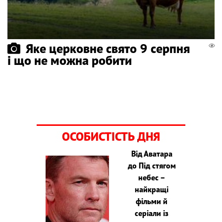
Яке церковне свято 9 серпня
і що не можна робити
ОСОБИСТІСТЬ ДНЯ
Від Аватара
до Під стягом
небес –
найкращі
фільми й
серіали із