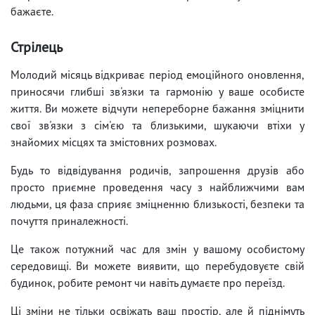
бажаєте.
Стрілець
Молодий місяць відкриває період емоційного оновлення,
приносячи глибші зв'язки та гармонію у ваше особисте
життя. Ви можете відчути непереборне бажання зміцнити
свої зв'язки з сім'єю та близькими, шукаючи втіхи у
знайомих місцях та змістовних розмовах.
Будь то відвідування родичів, запрошення друзів або
просто приємне проведення часу з найближчими вам
людьми, ця фаза сприяє зміцненню близькості, безпеки та
почуття приналежності.
Це також потужний час для змін у вашому особистому
середовищі. Ви можете виявити, що перебудовуєте свій
будинок, робите ремонт чи навіть думаєте про переїзд.
Ці зміни не тільки освіжать ваш простір, але й піднімуть