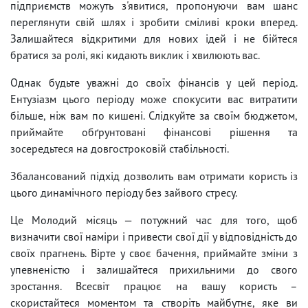
підприємств можуть з'явитися, пропонуючи вам шанс
переглянути свій шлях і зробити сміливі кроки вперед.
Залишайтеся відкритими для нових ідей і не бійтеся
братися за ролі, які кидають виклик і хвилюють вас.
Однак будьте уважні до своїх фінансів у цей період.
Ентузіазм цього періоду може спокусити вас витратити
більше, ніж вам по кишені. Слідкуйте за своїм бюджетом,
приймайте обґрунтовані фінансові рішення та
зосередьтеся на довгостроковій стабільності.
Збалансований підхід дозволить вам отримати користь із
цього динамічного періоду без зайвого стресу.
Це Молодий місяць — потужний час для того, щоб
визначити свої наміри і привести свої дії у відповідність до
своїх прагнень. Вірте у своє бачення, приймайте зміни з
упевненістю і залишайтеся прихильними до свого
зростання. Всесвіт працює на вашу користь –
скористайтеся моментом та створіть майбутнє, яке ви