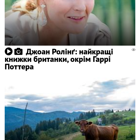
Джоан Ролінґ: найкращі
книжки британки, окрім Гаррі
Поттера