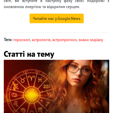
світі, ви вступите в наступну фазу своєї подорожі з
оновленою енергією та відкритим серцем.
Читайте нас у Google.News
Теги:
гороскоп
,
астрологія
,
астропрогноз
,
знаки зодіаку
Статті на тему