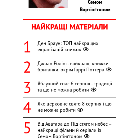
Семом
Вортінґтоном
НАЙКРАЩІ МАТЕРІАЛИ
Ден Браун: ТОП найкращих
екранізацій книжок
Джоан Ролінґ: найкращі книжки
британки, окрім Гаррі Поттера
Яблучний спас 6 серпня - традиції
та що не можна робити
Яке церковне свято 8 серпня і що
не можна робити
Від Аватара до Під стягом небес –
найкращі фільми й серіали із
Семом Вортінґтоном