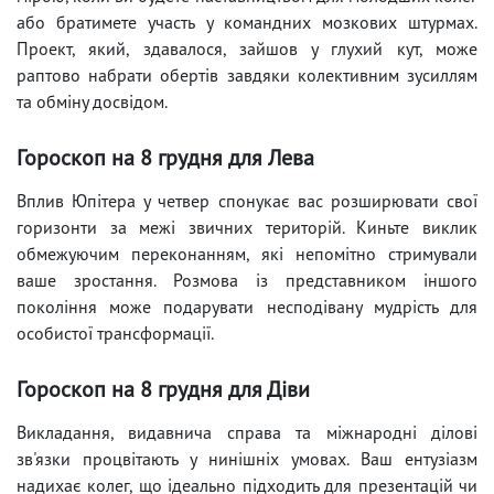
або братимете участь у командних мозкових штурмах.
Проект, який, здавалося, зайшов у глухий кут, може
раптово набрати обертів завдяки колективним зусиллям
та обміну досвідом.
Гороскоп на 8 грудня для Лева
Вплив Юпітера у четвер спонукає вас розширювати свої
горизонти за межі звичних територій. Киньте виклик
обмежуючим переконанням, які непомітно стримували
ваше зростання. Розмова із представником іншого
покоління може подарувати несподівану мудрість для
особистої трансформації.
Гороскоп на 8 грудня для Діви
Викладання, видавнича справа та міжнародні ділові
зв'язки процвітають у нинішніх умовах. Ваш ентузіазм
надихає колег, що ідеально підходить для презентацій чи