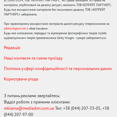
© 2000-2024, ТОВ "КЕПРЕЙТ ПАРТНЕРС". Всі права захищені. Усі права на
матеріали, опубліковані на даному ресурсі, належать ТОВ КЕПРЕЙТ ПАРТНЕРС.
Будь-яке використання матеріалів без письмового дозволу ТОВ «КЕПРЕЙТ
ПАРТНЕРС» заборонено.
При правомірному використанні матеріалів даного ресурсу гіперпосилання на
afisha.bigmir.net є
обов'язковим.
Будь-яке копіювання, передрук та відтворення фотографічних творів та/або
аудіовізуальних творів правовласника Getty Images - суворо забороняється.
Редакція
Наші контакти та схема проїзду
Політика у сфері конфіденційності та персональних даних
Користувача угода
З питань реклами звертайтесь:
Відділ роботи з прямими клієнтами:
reklama@mediadim.com.ua
Тел: +38 (044) 207-33-05, +38
(044) 207-97-00