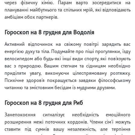
через фізичну хімію. Парам варто зосередитися на
плануванні майбутнього та спільних мрій, які відповідають
амбіціям обох партнерів.
Гороскоп на 8 грудня для Водолія
Активний відпочинок на свіжому повітрі зарядить вас
енергією духу та тіла. Подумайте про піші прогулянки, їзду
велосипедом або будь-які інші види спорту, які пов'язують
вас з природою. Вашим стегнам та сідницям необхідно
приділяти увагу, виконуючи цілеспрямовану розтяжку.
Психічне здоров'я покращується завдяки філософському
читанню та змістовним бесідам із мудрими друзями.
Гороскоп на 8 грудня для Риб
Занепокоєння сигналізує необхідність емоційного
розширення межі поточних кордонів. Члени сім'ї можуть
ставити під сумнів вашу незалежність, але терпіння