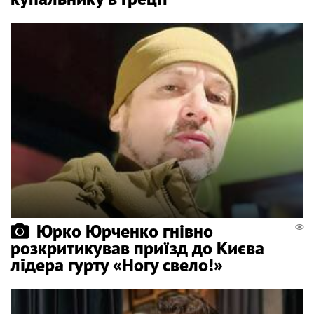
Юрко Юрченко гнівно
розкритикував приїзд до Києва
лідера гурту «Ногу свело!»