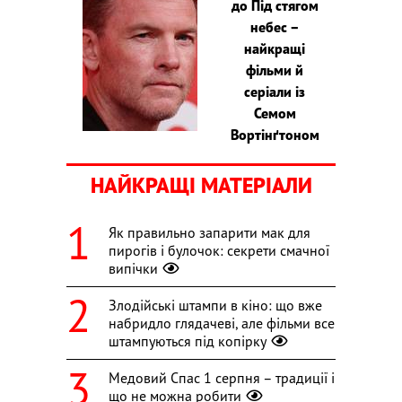
до Під стягом
небес –
найкращі
фільми й
серіали із
Семом
Вортінґтоном
НАЙКРАЩІ МАТЕРІАЛИ
Як правильно запарити мак для
пирогів і булочок: секрети смачної
випічки
Злодійські штампи в кіно: що вже
набридло глядачеві, але фільми все
штампуються під копірку
Медовий Спас 1 серпня – традиції і
що не можна робити