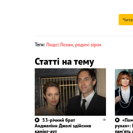
Чита
Теги:
Ліндсі Лохан
,
родичі зірок
Статті на тему
53-річний брат
«Пом
Анджеліни Джолі здійснив
руках»:
камінг-аут
пам’ять