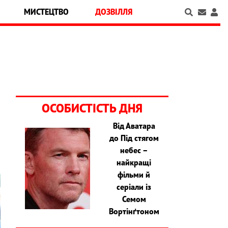
МИСТЕЦТВО
ДОЗВІЛЛЯ
ОСОБИСТІСТЬ ДНЯ
Від Аватара
до Під стягом
небес –
найкращі
фільми й
серіали із
Семом
Вортінґтоном