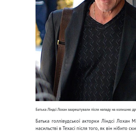
Батька Ліндсі Лохан заарештували після нападу на колишню д
Батька голлівудської акторки Ліндсі Лохан
насильстві в Техасі після того, як він нібито