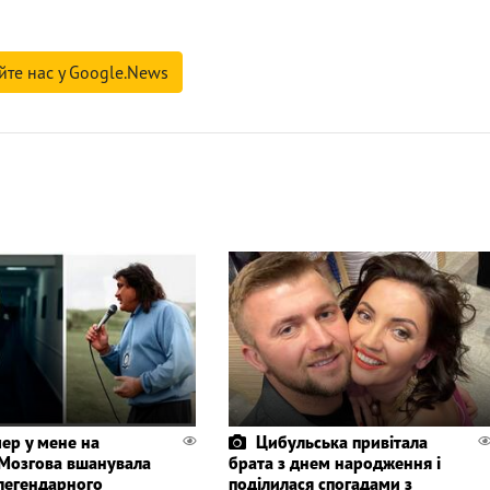
йте нас у Google.News
ер у мене на
Цибульська привітала
 Мозгова вшанувала
брата з днем народження і
 легендарного
поділилася спогадами з