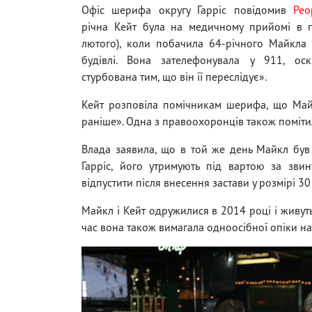
Офіс шерифа округу Гарріс повідомив
Peo
річна Кейт була на медичному прийомі в п
лютого), коли побачила 64-річного Майкла
будівлі. Вона зателефонувала у 911, оск
стурбована тим, що він її переслідує».
Кейт розповіла помічникам шерифа, що Майкл
раніше». Одна з правоохоронців також помітила
Влада заявила, що в той же день Майкл був
Гарріс, його утримують під вартою за звину
відпустити після внесення застави у розмірі 30
Майкл і Кейт одружилися в 2014 році і живут
час вона також вимагала одноосібної опіки н