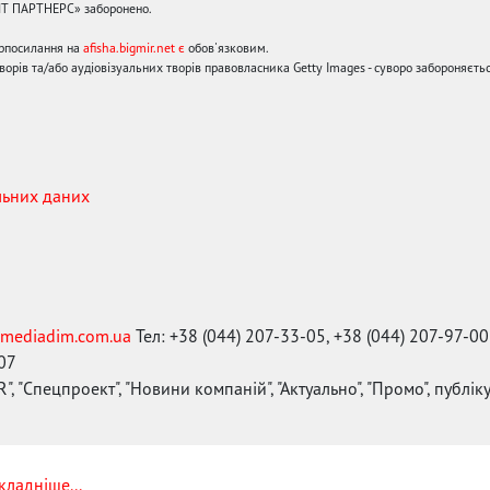
ЙТ ПАРТНЕРС» заборонено.
ерпосилання на
afisha.bigmir.net є
обов'язковим.
орів та/або аудіовізуальних творів правовласника Getty Images - суворо забороняєтьс
льних даних
mediadim.com.ua
Тел: +38 (044) 207-33-05, +38 (044) 207-97-00
-07
", "Спецпроект", "Новини компаній", "Актуально", "Промо", публі
кладніше...