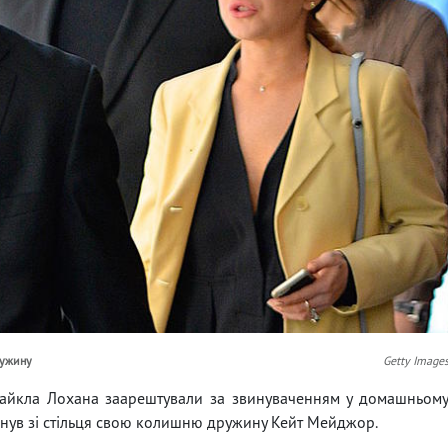
ружину
Getty Image
 Майкла Лохана заарештували за звинуваченням у домашньом
 скинув зі стільця свою колишню дружину Кейт Мейджор.