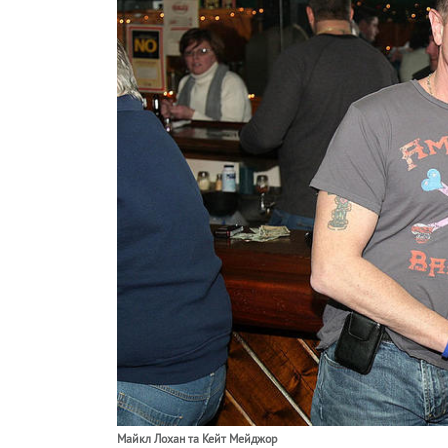
Майкл Лохан та Кейт Мейджор