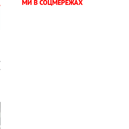
МИ В СОЦМЕРЕЖАХ
и
у
ь
й