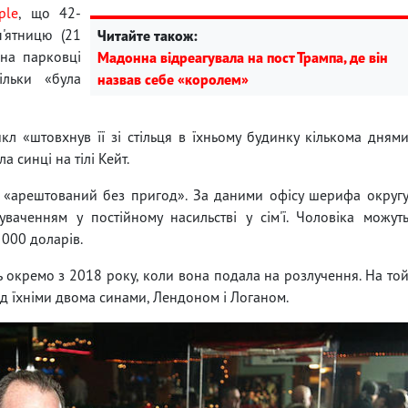
ple
, що 42-
'ятницю (21
Читайте також:
 на парковці
Мадонна відреагувала на пост Трампа, де він
ільки «була
назвав себе «королем»
 «штовхнув її зі стільця в їхньому будинку кількома дням
 синці на тілі Кейт.
 «арештований без пригод». За даними офісу шерифа округ
ваченням у постійному насильстві у сім'ї. Чоловіка можут
 000 доларів.
ь окремо з 2018 року, коли вона подала на розлучення. На то
ад їхніми двома синами, Лендоном і Логаном.