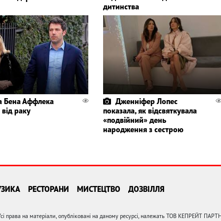
дитинства
 Бена Аффлека
Дженніфер Лопес
 від раку
показала, як відсвяткувала
«подвійний» день
народження з сестрою
УЗИКА
РЕСТОРАНИ
МИСТЕЦТВО
ДОЗВІЛЛЯ
сі права на матеріали, опубліковані на даному ресурсі, належать ТОВ КЕПРЕЙТ ПАРТ