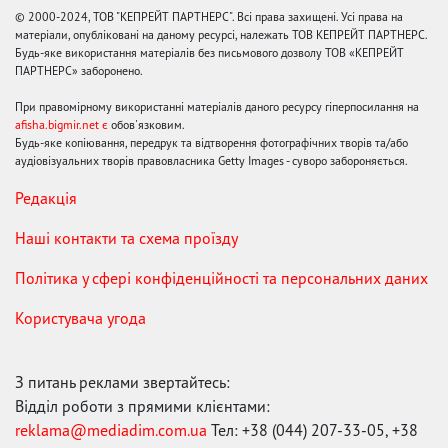
© 2000-2024, ТОВ "КЕПРЕЙТ ПАРТНЕРС". Всі права захищені. Усі права на
матеріали, опубліковані на даному ресурсі, належать ТОВ КЕПРЕЙТ ПАРТНЕРС.
Будь-яке використання матеріалів без письмового дозволу ТОВ «КЕПРЕЙТ
ПАРТНЕРС» заборонено.
При правомірному використанні матеріалів даного ресурсу гіперпосилання на
afisha.bigmir.net є
обов'язковим.
Будь-яке копіювання, передрук та відтворення фотографічних творів та/або
аудіовізуальних творів правовласника Getty Images - суворо забороняється.
Редакція
Наші контакти та схема проїзду
Політика у сфері конфіденційності та персональних даних
Користувача угода
З питань реклами звертайтесь:
Відділ роботи з прямими клієнтами:
reklama@mediadim.com.ua
Тел: +38 (044) 207-33-05, +38