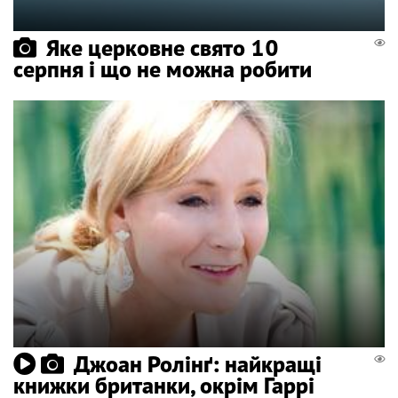
Яке церковне свято 10
серпня і що не можна робити
Джоан Ролінґ: найкращі
книжки британки, окрім Гаррі