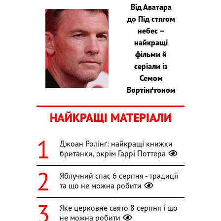
Від Аватара
до Під стягом
небес –
найкращі
фільми й
серіали із
Семом
Вортінґтоном
НАЙКРАЩІ МАТЕРІАЛИ
Джоан Ролінґ: найкращі книжки
британки, окрім Гаррі Поттера
Яблучний спас 6 серпня - традиції
та що не можна робити
Яке церковне свято 8 серпня і що
не можна робити