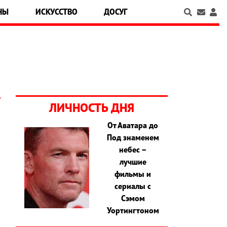
НЫ
ИСКУССТВО
ДОСУГ
ЛИЧНОСТЬ ДНЯ
От Аватара до
Под знаменем
небес –
лучшие
фильмы и
сериалы с
Сэмом
Уортингтоном