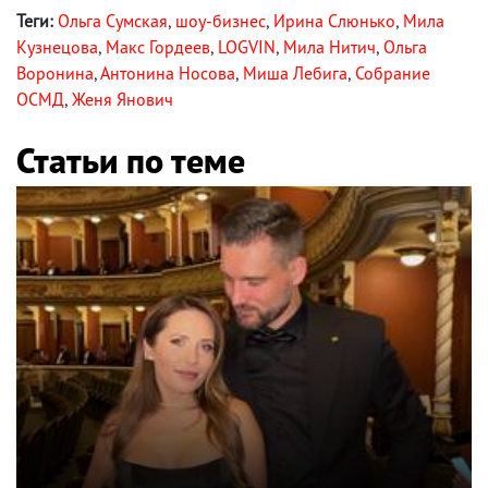
Теги:
Ольга Сумская
,
шоу-бизнес
,
Ирина Слюнько
,
Мила
Кузнецова
,
Макс Гордеев
,
LOGVIN
,
Мила Нитич
,
Ольга
Воронина
,
Антонина Носова
,
Миша Лебига
,
Собрание
ОСМД
,
Женя Янович
Статьи по теме