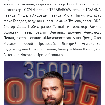
частности: певица, актриса и блогер Анна Тринчер, певец
и тиктокер LOGVIN, певица TARABAROVA, певица TAYANNA,
певица Мишель Андраде, певица Мила Нитич, мольфар
Макс Гордеев, ведущая и певица Анна Тульева, певец OKS,
блогер Даша Кубик, рэпер Yarmak, интервьюер Рамина
Эсхакзай, певец Вадим Олейник, шоумен Александр
Педан, актеры студии «Мамахихотала» Анна Гресь, Олег
Маслюк, Юрий Громовой, Дмитрий Андриенко,
радиоведущая Ольга Воронина, блогеры Мила Кузнецова,
Антонина Носова и Ирина Слюнько.