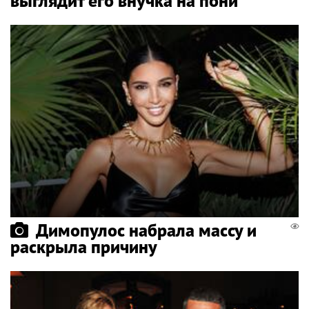
выглядит его внучка на пони
Димопулос набрала массу и
раскрыла причину