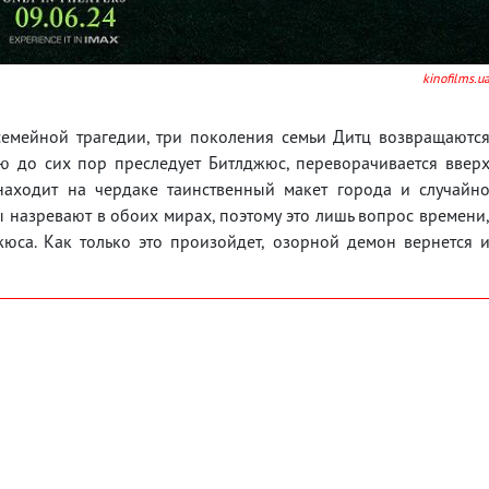
kinofilms.u
семейной трагедии, три поколения семьи Дитц возвращаютс
ю до сих пор преследует Битлджюс, переворачивается ввер
находит на чердаке таинственный макет города и случайн
 назревают в обоих мирах, поэтому это лишь вопрос времени
юса. Как только это произойдет, озорной демон вернется 