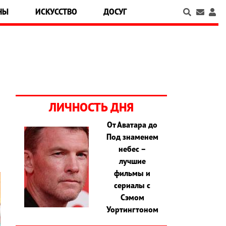
НЫ
ИСКУССТВО
ДОСУГ
ЛИЧНОСТЬ ДНЯ
От Аватара до
Под знаменем
небес –
лучшие
фильмы и
сериалы с
Сэмом
Уортингтоном