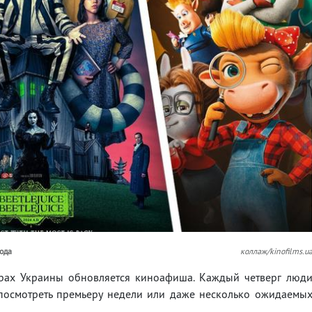
года
коллаж/kinofilms.u
атрах Украины обновляется киноафиша. Каждый четверг люд
 посмотреть премьеру недели или даже несколько ожидаемы