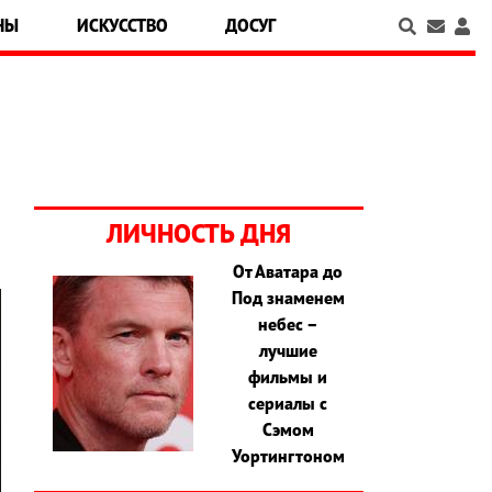
НЫ
ИСКУССТВО
ДОСУГ
ЛИЧНОСТЬ ДНЯ
От Аватара до
Под знаменем
небес –
лучшие
фильмы и
сериалы с
Сэмом
Уортингтоном