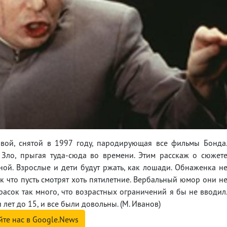
вой, снятой в 1997 году, пародирующая все фильмы Бонда
 Зло, прыгая туда-сюда во времени. Этим расскаж о сюжет
ой. Взрослые и дети будут ржать, как лошади. Обнаженка н
ак что пусть смотрят хоть пятилетние. Вербальный юмор они н
красок так много, что возрастных ограничений я бы не вводил
 лет до 15, и все были довольны. (М. Иванов)
йте нас в Google.News