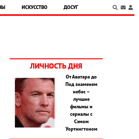
НЫ
ИСКУССТВО
ДОСУГ
ЛИЧНОСТЬ ДНЯ
От Аватара до
Под знаменем
и
небес –
л
лучшие
фильмы и
сериалы с
Сэмом
Уортингтоном