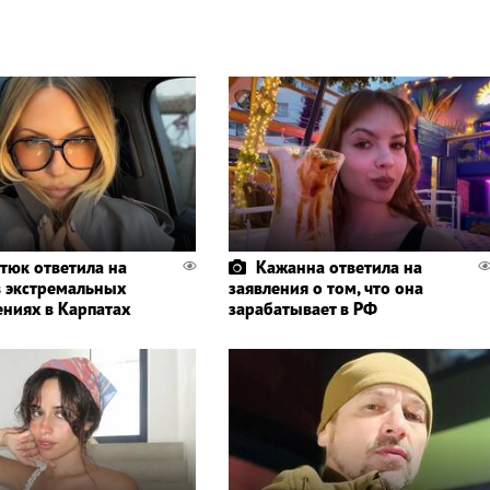
тюк ответила на
Кажанна ответила на
в экстремальных
заявления о том, что она
ениях в Карпатах
зарабатывает в РФ