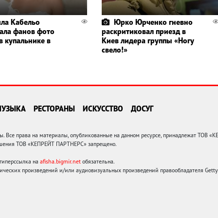
ла Кабельо
Юрко Юрченко гневно
ала фанов фото
раскритиковал приезд в
в купальнике в
Киев лидера группы «Ногу
свело!»
МУЗЫКА
РЕСТОРАНЫ
ИСКУССТВО
ДОСУГ
 Все права на материалы, опубликованные на данном ресурсе, принадлежат ТОВ «
решения ТОВ «КЕПРЕЙТ ПАРТНЕРС» запрещено.
 гиперссылка на
afisha.bigmir.net
обязательна.
ических произведений и/или аудиовизуальных произведений правообладателя Getty I