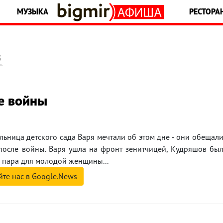
МУЗЫКА
РЕСТОРА
5
ле войны
льница детского сада Варя мечтали об этом дне - они обещал
а после войны. Варя ушла на фронт зенитчицей, Кудряшов бы
е пара для молодой женщины...
йте нас в Google.News