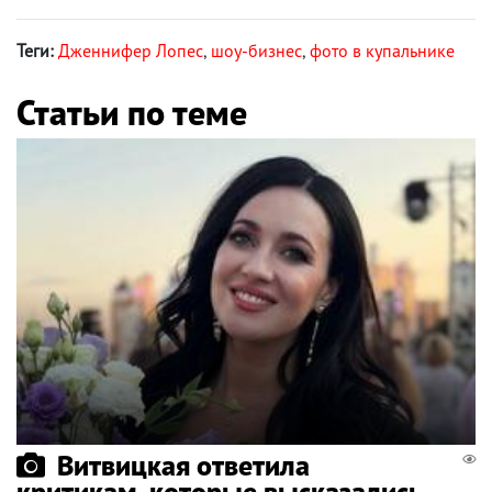
Теги:
Дженнифер Лопес
,
шоу-бизнес
,
фото в купальнике
Статьи по теме
Витвицкая ответила
критикам, которые высказались