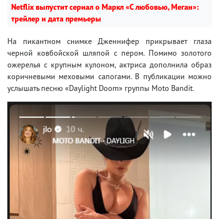
Netflix выпустит сериал о Маркл «С любовью, Меган»:
трейлер и дата премьеры
На пикантном снимке Дженнифер прикрывает глаза
черной ковбойской шляпой с пером. Помимо золотого
ожерелья с крупным кулоном, актриса дополнила образ
коричневыми меховыми сапогами. В публикации можно
услышать песню «Daylight Doom» группы Moto Bandit.