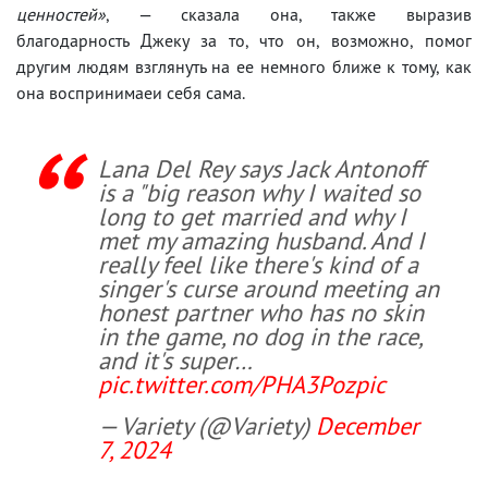
ценностей»
, — сказала она, также выразив
благодарность Джеку за то, что он, возможно, помог
другим людям взглянуть на ее немного ближе к тому, как
она воспринимаеи себя сама.
Lana Del Rey says Jack Antonoff
is a "big reason why I waited so
long to get married and why I
met my amazing husband. And I
really feel like there's kind of a
singer's curse around meeting an
honest partner who has no skin
in the game, no dog in the race,
and it's super…
pic.twitter.com/PHA3Pozpic
— Variety (@Variety)
December
7, 2024