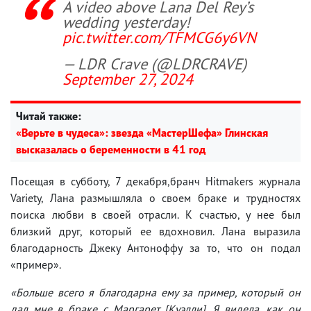
A video above Lana Del Rey’s
wedding yesterday!
pic.twitter.com/TFMCG6y6VN
— LDR Crave (@LDRCRAVE)
September 27, 2024
Читай также:
«Верьте в чудеса»: звезда «МастерШефа» Глинская
высказалась о беременности в 41 год
Посещая в субботу, 7 декабря,бранч Hitmakers журнала
Variety, Лана размышляла о своем браке и трудностях
поиска любви в своей отрасли. К счастью, у нее был
близкий друг, который ее вдохновил. Лана выразила
благодарность Джеку Антоноффу за то, что он подал
«пример».
«Больше всего я благодарна ему за пример, который он
дал мне в браке с Маргарет [Куэлли]. Я видела, как он