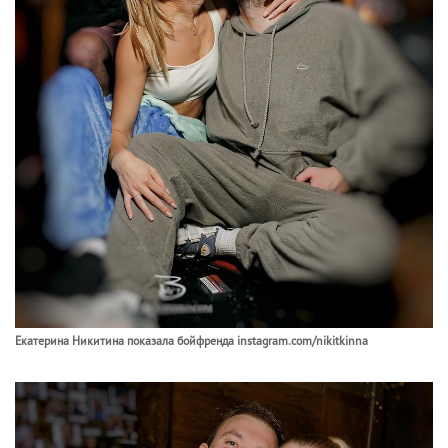
Екатерина Никитина показала бойфренда instagram.com/nikitkinna