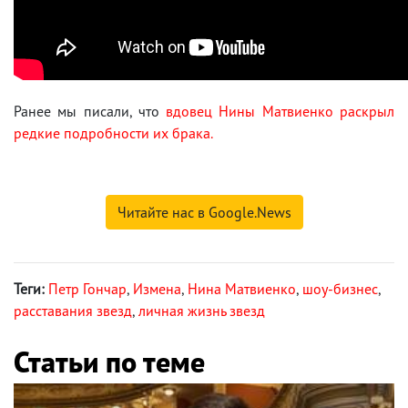
Ранее мы писали, что
вдовец Нины Матвиенко раскрыл
редкие подробности их брака.
Читайте нас в Google.News
Теги:
Петр Гончар
,
Измена
,
Нина Матвиенко
,
шоу-бизнес
,
расставания звезд
,
личная жизнь звезд
Статьи по теме