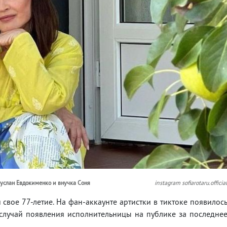
Руслан Евдокименко и внучка Соня
instagram sofiarotaru.officia
и свое 77-летие. На фан-аккаунте артистки в тиктоке появилос
 случай появления исполнительницы на публике за последне