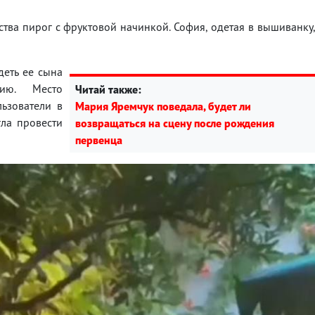
ва пирог с фруктовой начинкой. София, одетая в вышиванку
деть ее сына
ию. Место
Читай также:
ьзователи в
Мария Яремчук поведала, будет ли
гла провести
возвращаться на сцену после рождения
первенца