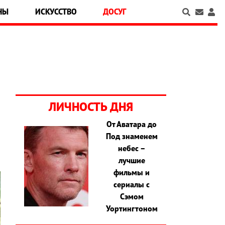
НЫ
ИСКУССТВО
ДОСУГ
ЛИЧНОСТЬ ДНЯ
От Аватара до
Под знаменем
небес –
лучшие
фильмы и
сериалы с
Сэмом
Уортингтоном