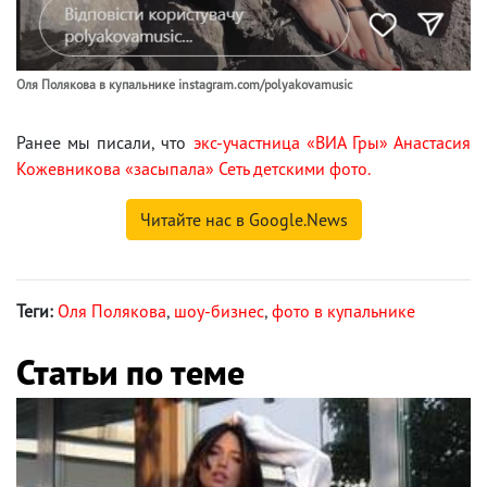
Оля Полякова в купальнике instagram.com/polyakovamusic
Ранее мы писали, что
экс-участница «ВИА Гры» Анастасия
Кожевникова «засыпала» Сеть детскими фото.
Читайте нас в Google.News
Теги:
Оля Полякова
,
шоу-бизнес
,
фото в купальнике
Статьи по теме