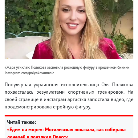
«Жара утихла»: Полякова засветила роскошную фигуру в крошечном бикини
instagram.com/polyakovamusic
Популярная украинская исполнительница Оля Полякова
похвасталась результатами спортивных тренировок. На
своей странице в инстаграм артистка запостила видео, где
продемонстрировала стройную фигуру.
Читай также:
«Едем на море»: Могилевская показала, как собирала
дочерей в поездку в Одессу