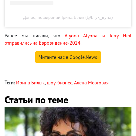
Допис, поширений Ірина Білик (@bilyk_iryna)
Ранее мы писали, что
Аlyona Alyona и Jerry Heil
отправились на Евровидение-2024.
Читайте нас в Google.News
Теги:
Ирина Билык
,
шоу-бизнес
,
Алена Мозговая
Статьи по теме