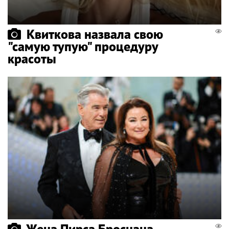
Квиткова назвала свою
"самую тупую" процедуру
красоты
Жена Пирса Броснана