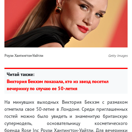
Роузи Хантингтон-Уайтли
Getty Images
Читай также:
Виктория Бекхэм показала, кто из звезд посетил
вечеринку по случаю ее 50-летия
На минувших выходных Виктория Бекхэм с размахом
отметила свое 50-летие в Лондоне. Среди приглашенных
гостей можно было увидеть и знаменитую британскую
супермодель, основательницу косметического
бренда Rose Inc Роузи Хантингтон-Уайтли. Для вечеринки