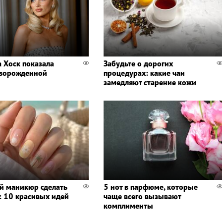
а Хоск показала
Забудьте о дорогих
ворожденной
процедурах: какие чаи
замедляют старение кожи
й маникюр сделать
5 нот в парфюме, которые
к: 10 красивых идей
чаще всего вызывают
комплименты