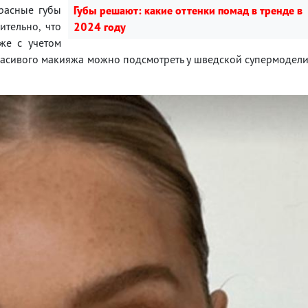
красные губы
Губы решают: какие оттенки помад в тренде в
ительно, что
2024 году
же с учетом
расивого макияжа можно подсмотреть у шведской супермодел