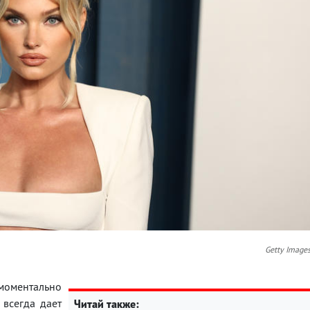
Getty Image
оментально
 всегда дает
Читай также: