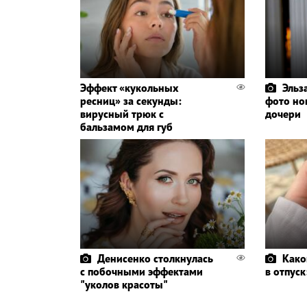
Эффект «кукольных
Эльз
ресниц» за секунды:
фото но
вирусный трюк с
дочери
бальзамом для губ
Денисенко столкнулась
Како
с побочными эффектами
в отпус
"уколов красоты"