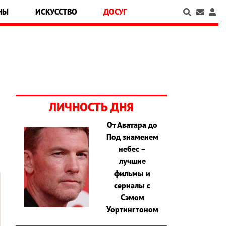
НЫ
ИСКУССТВО
ДОСУГ
ЛИЧНОСТЬ ДНЯ
От Аватара до
Под знаменем
небес –
лучшие
фильмы и
сериалы с
Сэмом
Уортингтоном