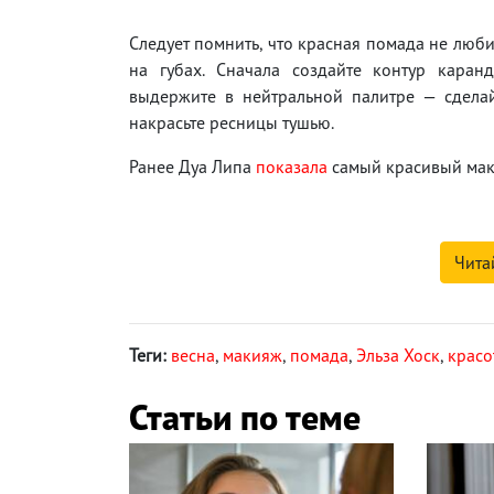
Следует помнить, что красная помада не люби
на губах. Сначала создайте контур каран
выдержите в нейтральной палитре — сделай
накрасьте ресницы тушью.
Ранее Дуа Липа
показала
самый красивый маки
Чита
Теги:
весна
,
макияж
,
помада
,
Эльза Хоск
,
красо
Статьи по теме