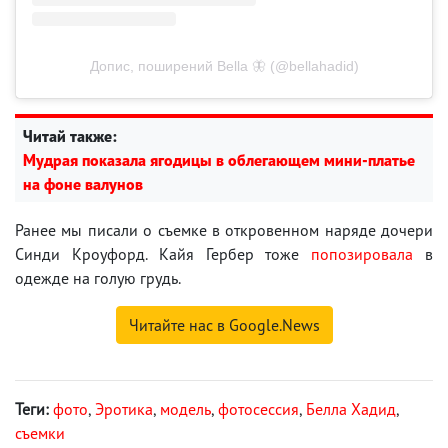
Допис, поширений Bella 🦋 (@bellahadid)
Читай также:
Мудрая показала ягодицы в облегающем мини-платье
на фоне валунов
Ранее мы писали о съемке в откровенном наряде дочери
Синди Кроуфорд. Кайя Гербер тоже
попозировала
в
одежде на голую грудь.
Читайте нас в Google.News
Теги:
фото
,
Эротика
,
модель
,
фотосессия
,
Белла Хадид
,
съемки