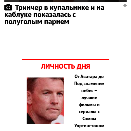
Тринчер в купальнике и на
каблуке показалась с
полуголым парнем
ЛИЧНОСТЬ ДНЯ
От Аватара до
Под знаменем
небес –
лучшие
фильмы и
сериалы с
Сэмом
Уортингтоном