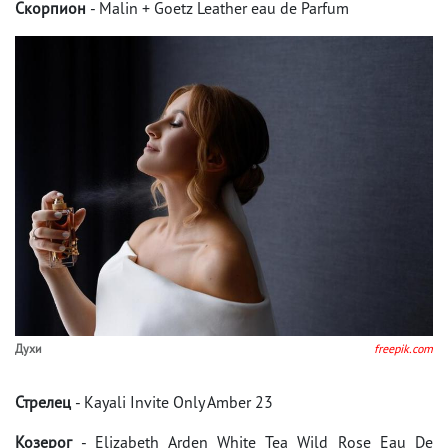
Скорпион
- Malin + Goetz Leather eau de Parfum
Духи
freepik.com
Стрелец
- Kayali Invite Only Amber 23
Козерог
- Elizabeth Arden White Tea Wild Rose Eau De