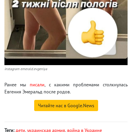
instagram emerald.evgeniya
Ранее мы
писали
, с какими проблемами столкнулась
Евгения Эмеральд после родов.
Читайте нас в Google.News
Теги:
дети
,
украинская армия
,
война в Украине