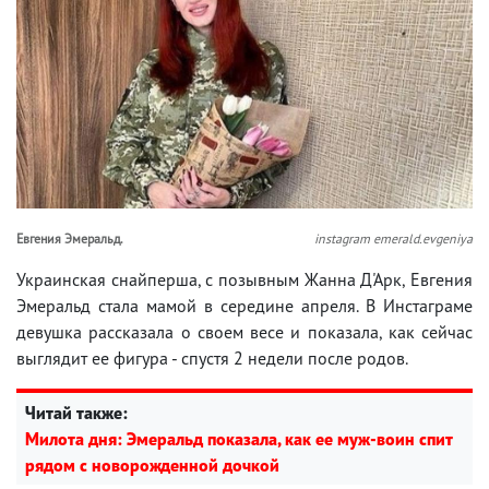
Евгения Эмеральд.
instagram emerald.evgeniya
Украинская снайперша, с позывным Жанна Д'Арк, Евгения
Эмеральд стала мамой в середине апреля. В Инстаграме
девушка рассказала о своем весе и показала, как сейчас
выглядит ее фигура - спустя 2 недели после родов.
Читай также:
Милота дня: Эмеральд показала, как ее муж-воин спит
рядом с новорожденной дочкой