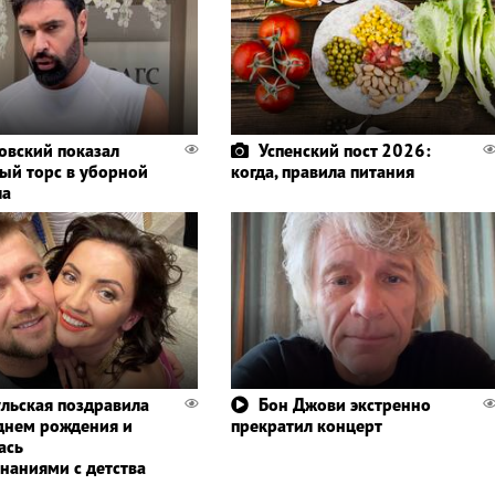
овский показал
Успенский пост 2026:
лый торс в уборной
когда, правила питания
ла
льская поздравила
Бон Джови экстренно
днем ​​рождения и
прекратил концерт
ась
наниями с детства