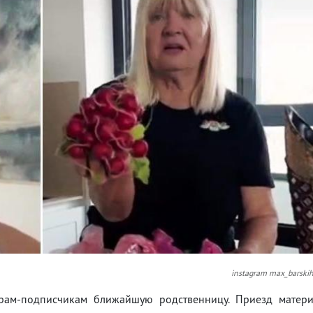
instagram max_barski
рам-подписчикам ближайшую родственницу. Приезд матер