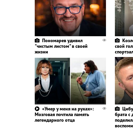
Пономарев удивил
Козл
"чистым листом" в своей
свой го
жизни
спортза
«Умер у меня на руках»:
Цибу
Мозговая почтила память
брата с 
легендарного отца
поделил
воспоми