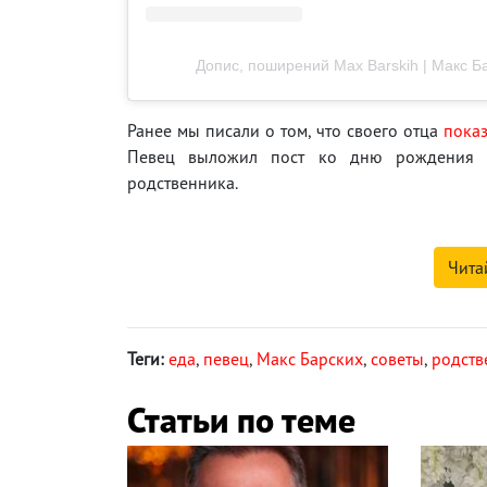
Допис, поширений Max Barskih | Макс Б
Ранее мы писали о том, что своего отца
пока
Певец выложил пост ко дню рождения 
родственника.
Чита
Теги:
еда
,
певец
,
Макс Барских
,
советы
,
родств
Статьи по теме