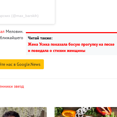
арских (@max_barskih)
зал
Меловин.
ближайшего
Читай также:
Жена Усика показала босую прогулку на песке
и поведала о стихии женщины
йте нас в Google.News
енники звезд