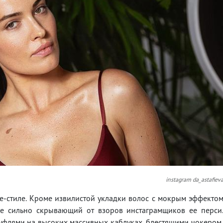
instagram da_astafiev
е-стиле. Кроме извилистой укладки волос с мокрым эффекто
не сильно скрывающий от взоров инстаграмщиков ее перси
уфлями на высоких массивных каблуках, блестящими чокером