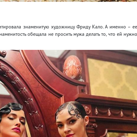
итировала знаменитую художницу Фриду Кало. А именно – е
наменитость обещала не просить мужа делать то, что ей нужн