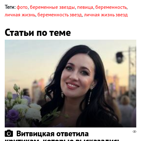
Теги:
фото
,
беременные звезды
,
певица
,
беременность
,
личная жизнь
,
беременность звезд
,
личная жизнь звезд
Статьи по теме
Витвицкая ответила
критикам, которые высказались