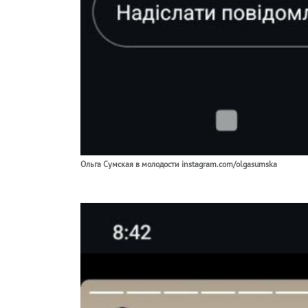
Ольга Сумская в молодости instagram.com/olgasumska