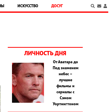
НЫ
ИСКУССТВО
ДОСУГ
ЛИЧНОСТЬ ДНЯ
От Аватара до
Под знаменем
небес –
лучшие
фильмы и
сериалы с
Сэмом
Уортингтоном