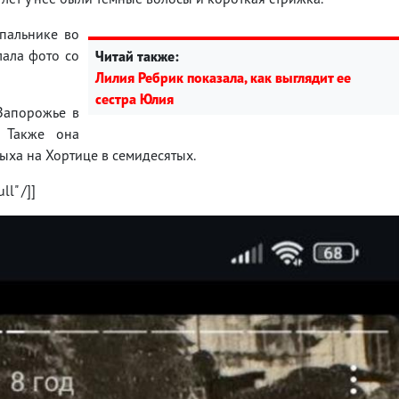
упальнике во
лала фото со
Читай также:
Лилия Ребрик показала, как выглядит ее
сестра Юлия
Запорожье в
 Также она
дыха на Хортице в семидесятых.
l" /]]