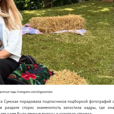
десятые годы instagram.com/olgasumska
ьга Сумская порадовала подписчиков подборкой фотографий 
в разделе сторис знаменитость запостила кадры, где он
 лет у нее были темные волосы и короткая стрижка.