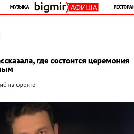
МУЗЫКА
РЕСТОРА
5
сказала, где состоится церемония
нным
гиб на фронте