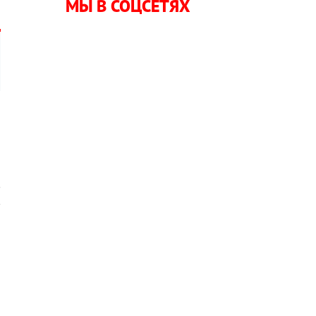
МЫ В СОЦСЕТЯХ
—
в
в