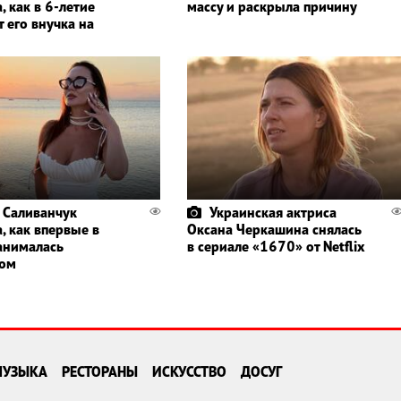
, как в 6-летие
массу и раскрыла причину
 его внучка на
 Саливанчук
Украинская актриса
, как впервые в
Оксана Черкашина снялась
анималась
в сериале «1670» от Netflix
гом
МУЗЫКА
РЕСТОРАНЫ
ИСКУССТВО
ДОСУГ