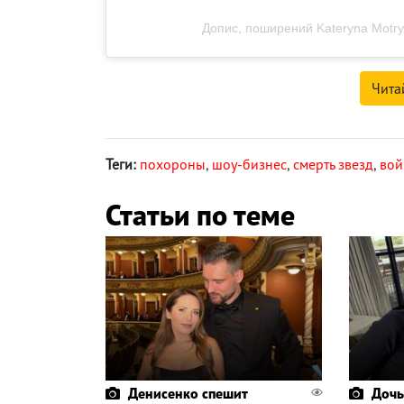
Допис, поширений Kateryna Motry
Чита
Теги:
похороны
,
шоу-бизнес
,
смерть звезд
,
вой
Статьи по теме
Денисенко спешит
Дочь