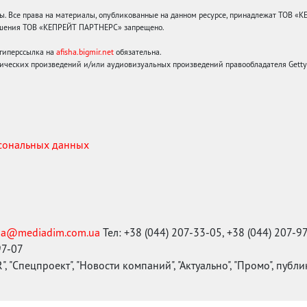
 Все права на материалы, опубликованные на данном ресурсе, принадлежат ТОВ «
решения ТОВ «КЕПРЕЙТ ПАРТНЕРС» запрещено.
 гиперссылка на
afisha.bigmir.net
обязательна.
ических произведений и/или аудиовизуальных произведений правообладателя Getty I
рсональных данных
ma@mediadim.com.ua
Тел: +38 (044) 207-33-05, +38 (044) 207-9
97-07
, "Спецпроект", "Новости компаний", "Актуально", "Промо", публ