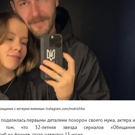
прощания с актером-военным instagram.com/motrichka
поделилась первыми деталями похорон своего мужа, актера 
 том, что 32-летняя звезда сериалов «Обещани
иб на фронте, стало известно 15 июня.