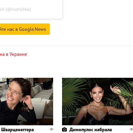
ch (@motrichka)
йте нас в Google.News
на в Украине
 Шварценеггера
Димопулос набрала