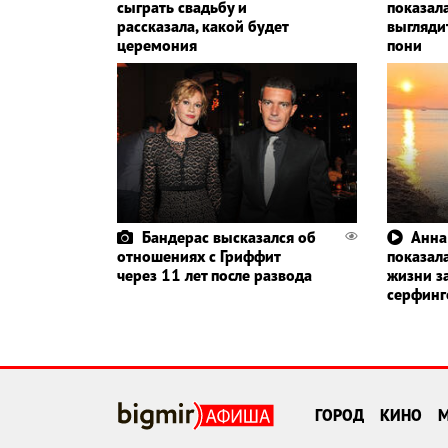
сыграть свадьбу и
показала
рассказала, какой будет
выглядит
церемония
пони
Бандерас высказался об
Анна
отношениях с Гриффит
показала
через 11 лет после развода
жизни з
серфин
ГОРОД
КИНО