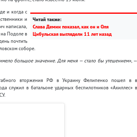
де и когда с
дственники и
Читай также:
ич написала,
Слава Демин показал, как он и Оля
 на Подоле в
Цибульская выглядели 11 лет назад
 день почтить
ловском соборе.
 имело большое значение. Для меня — стало бы утешением»
, 
табного вторжения РФ в Украину Фелипенко пошел в 
ода служил в батальоне ударных беспилотников «Ахиллес» 
СУ.