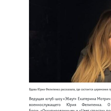
Вдова Юрия Фелипенко рассказала, где состоится церемония 
Ведущая ютуб-шоу «Эбаут» Екатерина Мотрич 
военнослужащего Юрия Фелипенка. О
Богу», «Оккупированные» и «Цвет страсти» пог