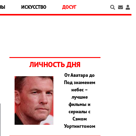
НЫ
ИСКУССТВО
ДОСУГ
ЛИЧНОСТЬ ДНЯ
От Аватара до
Под знаменем
небес –
лучшие
фильмы и
сериалы с
Сэмом
Уортингтоном