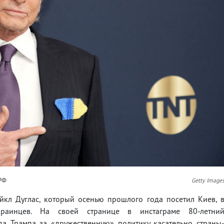
 РФ
Getty Image
йкл Дуглас, который осенью прошлого года посетил Киев, 
раинцев. На своей странице в инстаграме 80-летни
да Трампа за «дружественную» политику касательно страны