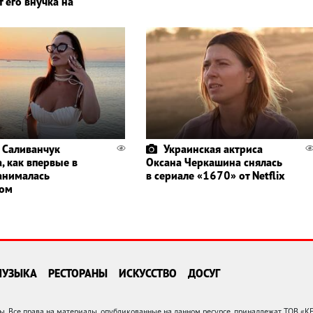
 его внучка на
 Саливанчук
Украинская актриса
, как впервые в
Оксана Черкашина снялась
анималась
в сериале «1670» от Netflix
гом
МУЗЫКА
РЕСТОРАНЫ
ИСКУССТВО
ДОСУГ
 Все права на материалы, опубликованные на данном ресурсе, принадлежат ТОВ «