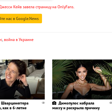
Джесси Кейв завела страницу на OnlyFans.
йте нас в Google.News
ес
,
война в Украине
 Шварценеггера
Димопулос набрала
, как в 6-летие
массу и раскрыла причину