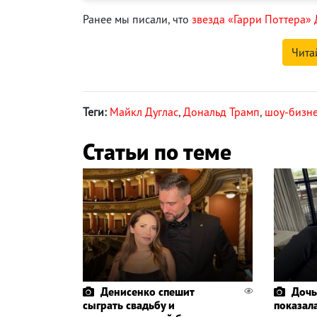
Ранее мы писали, что
звезда «Гарри Поттера» 
Чита
Теги:
Майкл Дуглас
,
Дональд Трамп
,
шоу-бизн
Статьи по теме
Денисенко спешит
Дочь
сыграть свадьбу и
показала