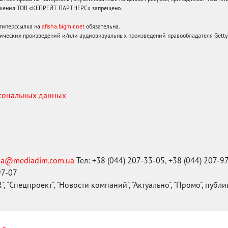
решения ТОВ «КЕПРЕЙТ ПАРТНЕРС» запрещено.
 гиперссылка на
afisha.bigmir.net
обязательна.
ических произведений и/или аудиовизуальных произведений правообладателя Getty I
рсональных данных
ma@mediadim.com.ua
Тел: +38 (044) 207-33-05, +38 (044) 207-9
97-07
, "Спецпроект", "Новости компаний", "Актуально", "Промо", публ