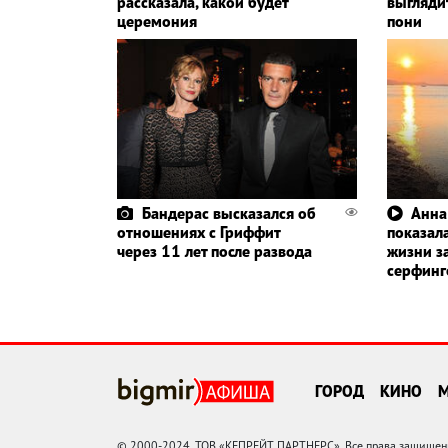
рассказала, какой будет
выглядит
церемония
пони
Бандерас высказался об
Анна
отношениях с Гриффит
показала
через 11 лет после развода
жизни з
серфин
ГОРОД
КИНО
© 2000-2024, ТОВ «КЕПРЕЙТ ПАРТНЕРС». Все права защищены.