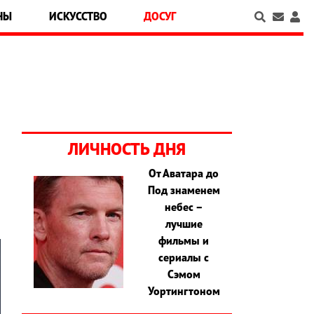
НЫ
ИСКУССТВО
ДОСУГ
ЛИЧНОСТЬ ДНЯ
От Аватара до
Под знаменем
небес –
лучшие
фильмы и
сериалы с
Сэмом
Уортингтоном