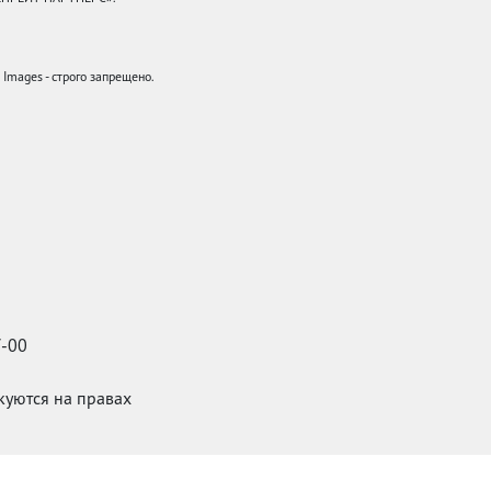
mages - строго запрещено.
7-00
икуются на правах