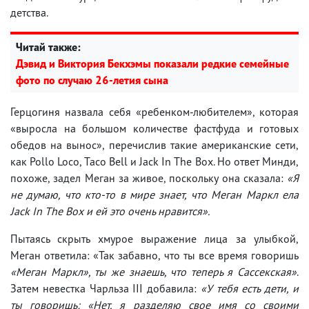
детства.
Читай также:
Дэвид и Виктория Бекхэмы показали редкие семейные
фото по случаю 26-летия сына
Герцогиня назвала себя «ребенком-любителем», которая
«выросла на большом количестве фастфуда и готовых
обедов на вынос», перечислив такие американские сети,
как Pollo Loco, Taco Bell и Jack In The Box. Но ответ Минди,
похоже, задел Меган за живое, поскольку она сказала:
«Я
не думаю, что кто-то в мире знает, что Меган Маркл ела
Jack In The Box и ей это очень нравится».
Пытаясь скрыть хмурое выражение лица за улыбкой,
Меган ответила: «Так забавно, что ты все время говоришь
«Меган Маркл», ты же знаешь, что теперь я Сассекская»
.
Затем невестка Чарльза III добавила:
«У тебя есть дети, и
ты говоришь: «Нет, я разделяю свое имя со своими