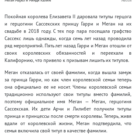
Меган Маркл и Минди Калинг
Netflix
Покойная королева Елизавета II даровала титулы герцога
и герцогини Сассекских принцу Гарри и Меган на их
свадьбе в 2018 году. С тех пор пара посещала графство
Сассекс лишь однажды, когда семь лет назад проводила
ряд мероприятий. Пять лет назад Гарри и Меган отошли от
своих королевских обязанностей и переехали в
Калифорнию, что привело к призывам лишить их титулов.
Меган отказалась от своей фамилии, когда вышла замуж
за принца Гарри, но как член королевской семьи теперь
она официально ее не носит. Члены королевской семьи
традиционно используют свои титулы вместо фамилий,
поэтому официальное имя Меган — Меган, герцогиня
Сассекская. Их дети Арчи и Лилибет получили титулы
принца и принцессы после смерти королевы. Теперь, живя
вдали от королевской жизни, Меган подтвердила, что
семья включила свой титул в качестве фамилии.