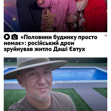
«Половини будинку просто
немає»: російський дрон
зруйнував житло Даші Євтух