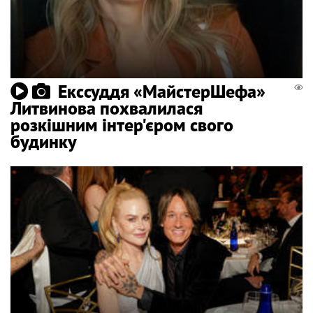
Екссуддя «МайстерШефа»
Литвинова похвалилася
розкішним інтер'єром свого
будинку