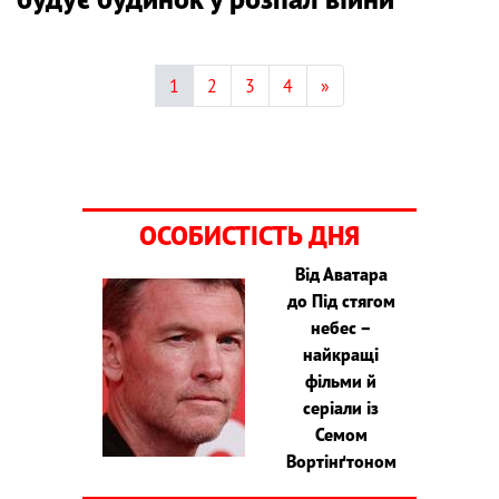
1
2
3
4
»
ОСОБИСТІСТЬ ДНЯ
Від Аватара
до Під стягом
небес –
найкращі
фільми й
серіали із
Семом
Вортінґтоном