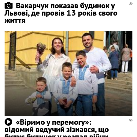
Вакарчук показав будинок у
Львові, де провів 13 років свого
життя
«Віримо у перемогу»:
відомий ведучий зізнався, що
будує будинок у розпал війни