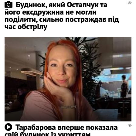
Будинок, який Остапчук та
його ексдружина не могли
поділити, сильно постраждав під
час обстрілу
Тарабарова вперше показала
свій будинок із укриттям