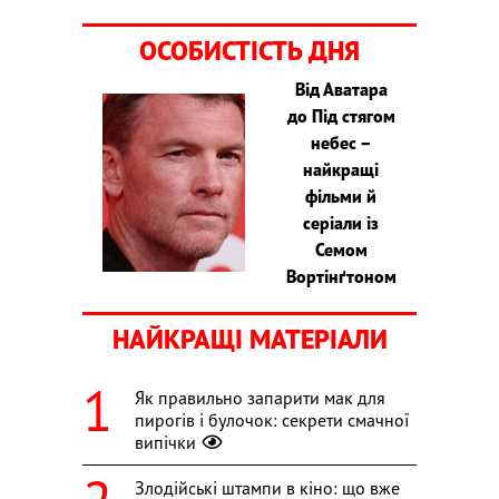
ОСОБИСТІСТЬ ДНЯ
Від Аватара
до Під стягом
небес –
найкращі
фільми й
серіали із
Семом
Вортінґтоном
НАЙКРАЩІ МАТЕРІАЛИ
Як правильно запарити мак для
пирогів і булочок: секрети смачної
випічки
Злодійські штампи в кіно: що вже