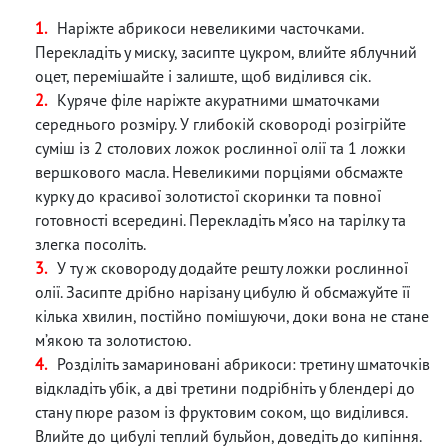
Наріжте абрикоси невеликими часточками.
Перекладіть у миску, засипте цукром, влийте яблучний
оцет, перемішайте і залиште, щоб виділився сік.
Куряче філе наріжте акуратними шматочками
середнього розміру. У глибокій сковороді розігрійте
суміш із 2 столових ложок рослинної олії та 1 ложки
вершкового масла. Невеликими порціями обсмажте
курку до красивої золотистої скоринки та повної
готовності всередині. Перекладіть м’ясо на тарілку та
злегка посоліть.
У ту ж сковороду додайте решту ложки рослинної
олії. Засипте дрібно нарізану цибулю й обсмажуйте її
кілька хвилин, постійно помішуючи, доки вона не стане
м’якою та золотистою.
Розділіть замариновані абрикоси: третину шматочків
відкладіть убік, а дві третини подрібніть у блендері до
стану пюре разом із фруктовим соком, що виділився.
Влийте до цибулі теплий бульйон, доведіть до кипіння.