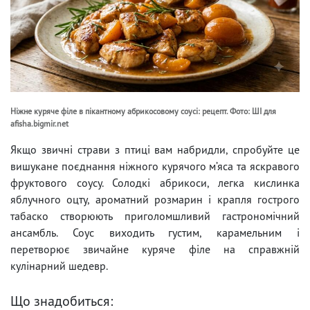
Ніжне куряче філе в пікантному абрикосовому соусі: рецепт. Фото: ШІ для
afisha.bigmir.net
Якщо звичні страви з птиці вам набридли, спробуйте це
вишукане поєднання ніжного курячого м’яса та яскравого
фруктового соусу. Солодкі абрикоси, легка кислинка
яблучного оцту, ароматний розмарин і крапля гострого
табаско створюють приголомшливий гастрономічний
ансамбль. Соус виходить густим, карамельним і
перетворює звичайне куряче філе на справжній
кулінарний шедевр.
Що знадобиться: