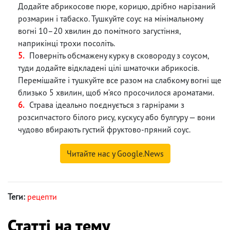
Додайте абрикосове пюре, корицю, дрібно нарізаний
розмарин і табаско. Тушкуйте соус на мінімальному
вогні 10–20 хвилин до помітного загустіння,
наприкінці трохи посоліть.
Поверніть обсмажену курку в сковороду з соусом,
туди додайте відкладені цілі шматочки абрикосів.
Перемішайте і тушкуйте все разом на слабкому вогні ще
близько 5 хвилин, щоб м’ясо просочилося ароматами.
Страва ідеально поєднується з гарнірами з
розсипчастого білого рису, кускусу або булгуру — вони
чудово вбирають густий фруктово-пряний соус.
Читайте нас у Google.News
Теги:
рецепти
Статті на тему