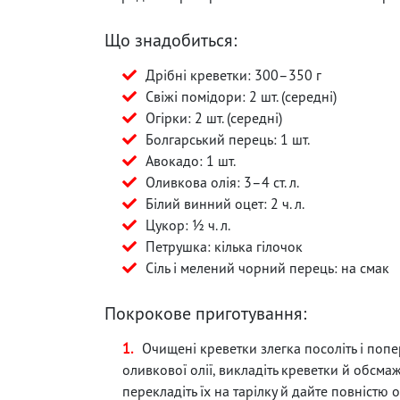
Що знадобиться:
Дрібні креветки: 300–350 г
Свіжі помідори: 2 шт. (середні)
Огірки: 2 шт. (середні)
Болгарський перець: 1 шт.
Авокадо: 1 шт.
Оливкова олія: 3–4 ст. л.
Білий винний оцет: 2 ч. л.
Цукор: ½ ч. л.
Петрушка: кілька гілочок
Сіль і мелений чорний перець: на смак
Покрокове приготування:
Очищені креветки злегка посоліть і попер
оливкової олії, викладіть креветки й обсмаж
перекладіть їх на тарілку й дайте повністю 