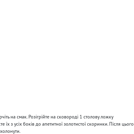
чіть на смак. Розігрійте на сковороді 1 столову ложку
те їх з усіх боків до апетитної золотистої скоринки. Після цього
охолонути.