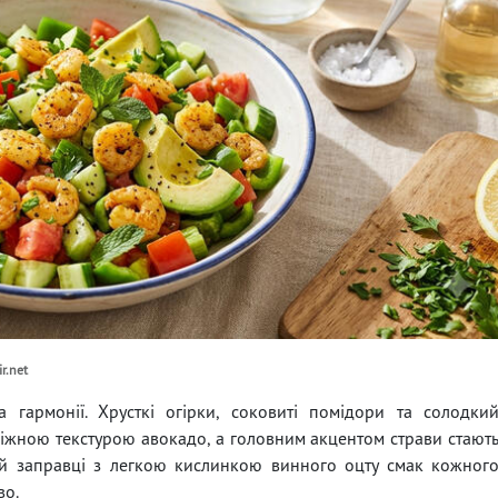
r.net
 гармонії. Хрусткі огірки, соковиті помідори та солодки
ніжною текстурою авокадо, а головним акцентом страви стают
ій заправці з легкою кислинкою винного оцту смак кожног
во.