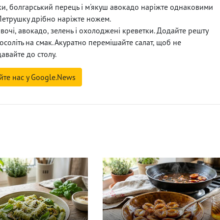
рки, болгарський перець і м'якуш авокадо наріжте однаковими
Петрушку дрібно наріжте ножем.
овочі, авокадо, зелень і охолоджені креветки. Додайте решту
посоліть на смак. Акуратно перемішайте салат, щоб не
авайте до столу.
йте нас у Google.News