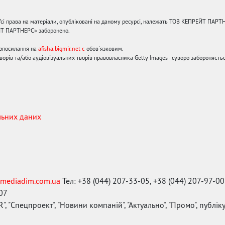
сі права на матеріали, опубліковані на даному ресурсі, належать ТОВ КЕПРЕЙТ ПАРТ
ЙТ ПАРТНЕРС» заборонено.
ерпосилання на
afisha.bigmir.net є
обов'язковим.
орів та/або аудіовізуальних творів правовласника Getty Images - суворо забороняєтьс
льних даних
mediadim.com.ua
Тел: +38 (044) 207-33-05, +38 (044) 207-97-00
-07
", "Спецпроект", "Новини компаній", "Актуально", "Промо", публі