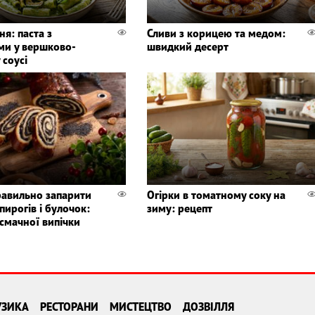
ня: паста з
Сливи з корицею та медом:
ми у вершково-
швидкий десерт
 соусі
равильно запарити
Огірки в томатному соку на
пирогів і булочок:
зиму: рецепт
смачної випічки
УЗИКА
РЕСТОРАНИ
МИСТЕЦТВО
ДОЗВІЛЛЯ