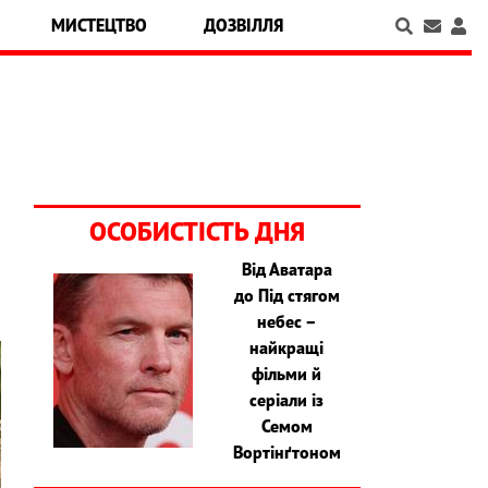
МИСТЕЦТВО
ДОЗВІЛЛЯ
ОСОБИСТІСТЬ ДНЯ
Від Аватара
до Під стягом
небес –
найкращі
фільми й
серіали із
Семом
Вортінґтоном