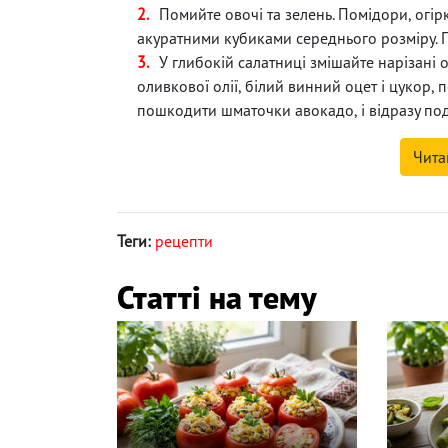
Помийте овочі та зелень. Помідори, огі
акуратними кубиками середнього розміру. 
У глибокій салатниці змішайте нарізані 
оливкової олії, білий винний оцет і цукор, 
пошкодити шматочки авокадо, і відразу под
Чита
Теги:
рецепти
Статті на тему