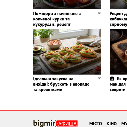
Помідори з начинкою з
Рецепт д
копченої курки та
кабачка
кукурудзи: рецепт
сирному
Ідеальна закуска на
Як п
вихідні: брускети з авокадо
мак для 
та креветками
секрети 
МІСТО
КІНО
М