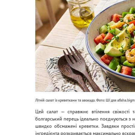
Літній салат із креветками та авокадо. Фото: ШІ для afisha.bigmi
Цей салат — справжнє втілення свіжості та
болгарський перець ідеально поєднуються з 
швидко обсмажені креветки. Завдяки прост
інгредієнта розкривається максимально яскра