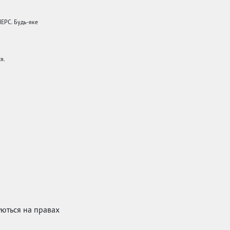
НЕРС. Будь-яке
я.
куються на правах