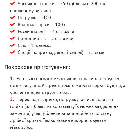
Часникові стрілки — 250 г (близько 200 г в
очищеному вигляді)
Петрушка — 100 г
Волоські горіхи — 100 г
Рослинна олія — 4 ст. ложки
Лимонний сік — 2 ст. ложки
Сіль — 1 ч. ложка
Спеції (наприклад, хмелі-сунелі) — на смак
Покрокове приготування:
Ретельно промийте часникові стрілки та петрушку,
потім висушіть. У стрілок зріжте жорсткі верхні бутони, а
у зелені видаліть грубі стебла.
Перекладіть стрілки, петрушку та чисті волоські
горіхи (для більш м'якого смаку їх можна заздалегідь
замочити) у чашу блендера та подрібніть до стану
дрібної крихти. Також можна використовувати
м'ясорубку.