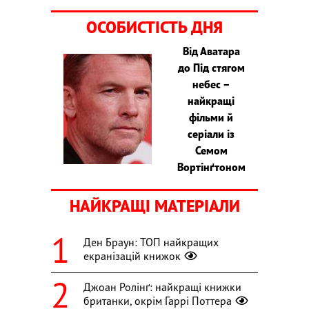
ОСОБИСТІСТЬ ДНЯ
Від Аватара
до Під стягом
небес –
найкращі
фільми й
серіали із
Семом
Вортінґтоном
НАЙКРАЩІ МАТЕРІАЛИ
Ден Браун: ТОП найкращих
екранізацій книжок
Джоан Ролінґ: найкращі книжки
британки, окрім Гаррі Поттера