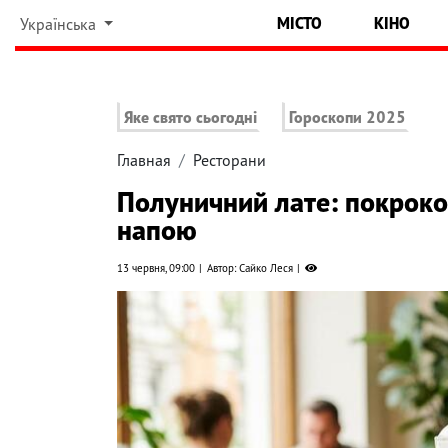
МІСТО
КІНО
Українська
Яке свято сьогодні
Гороскопи 2025
Главная
Ресторани
Полуничний лате: покроко
напою
13 червня, 09:00
Автор: Сайко Леся