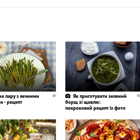
на пару з яєчними
Як приготувати зелений
и - рецепт
борщ зі щавлю:
покроковий рецепт із фото