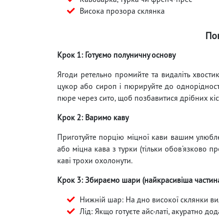
Висока прозора склянка
По
Крок 1: Готуємо полуничну основу
Ягоди ретельно промийте та видаліть хвости
цукор або сироп і пюрируйте до однорідност
пюре через сито, щоб позбавитися дрібних кіс
Крок 2: Варимо каву
Приготуйте порцію міцної кави вашим улюбл
або міцна кава з турки (тільки обов'язково пр
каві трохи охолонути.
Крок 3: Збираємо шари (найкрасивіша частин
Нижній шар: На дно високої склянки в
Лід: Якщо готуєте айс-латі, акуратно дод