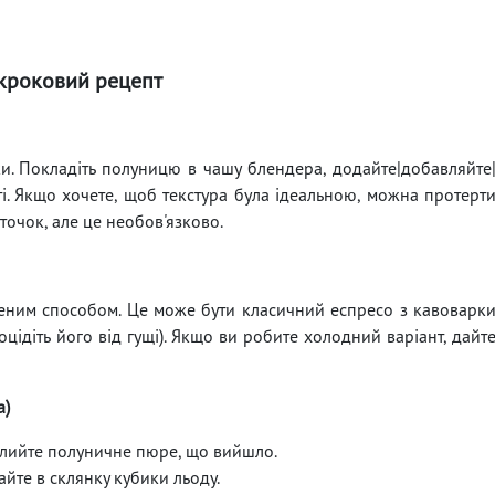
кроковий рецепт
ки. Покладіть полуницю в чашу блендера, додайте|добавляйте
і. Якщо хочете, щоб текстура була ідеальною, можна протерт
точок, але це необов'язково.
еним способом. Це може бути класичний еспресо з кавоварк
оцідіть його від гущі). Якщо ви робите холодний варіант, дайт
а)
илийте полуничне пюре, що вийшло.
айте в склянку кубики льоду.