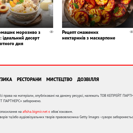
омашнє морозиво з
Рецепт смажених
: ідеальний десерт
нектаринів з маскарпоне
котного дня
УЗИКА
РЕСТОРАНИ
МИСТЕЦТВО
ДОЗВІЛЛЯ
сі права на матеріали, опубліковані на даному ресурсі, належать ТОВ КЕПРЕЙТ ПАРТ
ЙТ ПАРТНЕРС» заборонено.
ерпосилання на
afisha.bigmir.net є
обов'язковим.
орів та/або аудіовізуальних творів правовласника Getty Images - суворо забороняєтьс