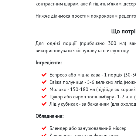
контрастним шарам, але й тішить м'яким, десе
Нижче ділимося простим покроковим рецептом
Що потрі
Для однієї порції (приблизно 300 мл) вам
використовувати якісну каву та стиглу ягоду.
Інгредієнти:
Еспресо або міцна кава - 1 порція (30-5
Свіжа полуниця - 5-6 великих ягід (м
Молоко - 150-180 мл (підійде як коров'
Цукор або сироп топінамбуру - 1-2 ч. л. 
Лід у кубиках - за бажанням (для охолод
Обладнання:
Блендер або занурювальний міксер
Кавоварка, турка чи френч-прес