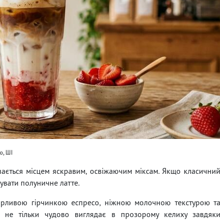
ю, ШІ
упається місцем яскравим, освіжаючим міксам. Якщо класични
бувати полуничне латте.
орливою гірчинкою еспресо, ніжною молочною текстурою т
н не тільки чудово виглядає в прозорому келиху завдяк