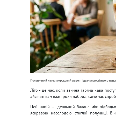
Полуничний лате: покроковий рецепт ідеального літнього напо
Літо - це час, коли звична гаряча кава пост
айс-латі вам вже трохи набрид, саме час спро
Цей напій — ідеальний баланс між підбадь
яскравою насолодою стиглої полуниці. Ві