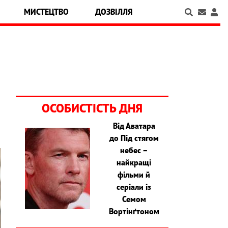
МИСТЕЦТВО
ДОЗВІЛЛЯ
ОСОБИСТІСТЬ ДНЯ
Від Аватара
до Під стягом
небес –
найкращі
фільми й
серіали із
Семом
Вортінґтоном