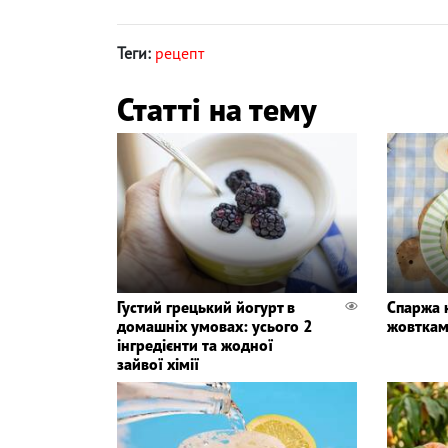
Теги:
рецепт
Статті на тему
Густий грецький йогурт в
Спаржа 
домашніх умовах: усього 2
жовткам
інгредієнти та жодної
зайвої хімії