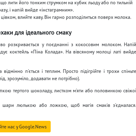
кщо лити його тонким струмком на кубик льоду або по тильній
зу, і напій вийде «інстаграмним».
 цівком, влийте каву. Він гарно розподілиться поверх молока.
хаки для ідеального смаку
о розкривається у поєднанні з кокосовим молоком. Напі
адує коктейль «Піна Колада». На вівсяному молоці латі вийд
 відмінно п'ється і теплим. Просто підігрійте і трохи спіньт
ід, зрозуміло, додавати не потрібно).
іпкою тертого шоколаду, листком м'яти або половинкою свіжо
 шари люлькою або ложкою, щоб магія смаків з'єдналася
йте нас у Google.News