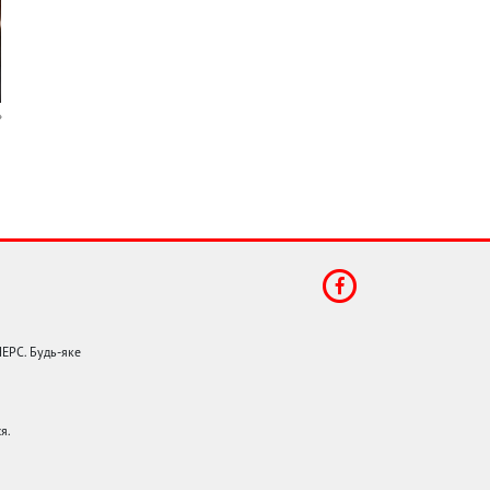
НЕРС. Будь-яке
я.