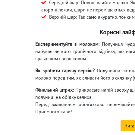
Середній шар: Поволі влийте молоко. Я
стороні ложки, шари не перемішаються відра
Верхній шар: Так само акуратно, тонким
Корисні лайф
Експериментуйте з молоком:
Полуниця чудов
набуває легкого тропічного відтінку, що наг
щільнішим і вершковим.
Як зробити гарячу версію?
Полунична латина
молоко перед тим, як вливати його в склянку (л
Фінальний штрих:
Прикрасьте напій зверху щ
полуниці на обідку келиха.
Перед вживанням обов'язково перемішайте
Приємного кави!
Чита