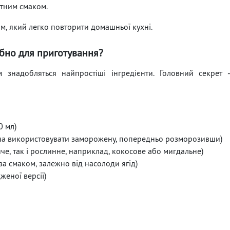
ртним смаком.
, який легко повторити домашньої кухні.
бно для приготування?
 знадобляться найпростіші інгредієнти. Головний секрет 
0 мл)
ожна використовувати заморожену, попередньо розморозивши)
яче, так і рослинне, наприклад, кокосове або мигдальне)
(за смаком, залежно від насолоди ягід)
женої версії)