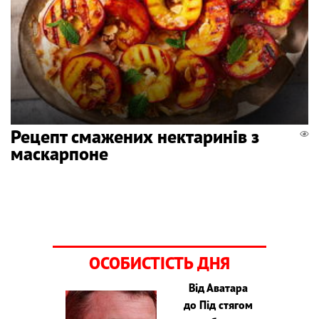
Рецепт смажених нектаринів з
маскарпоне
ОСОБИСТІСТЬ ДНЯ
Від Аватара
до Під стягом