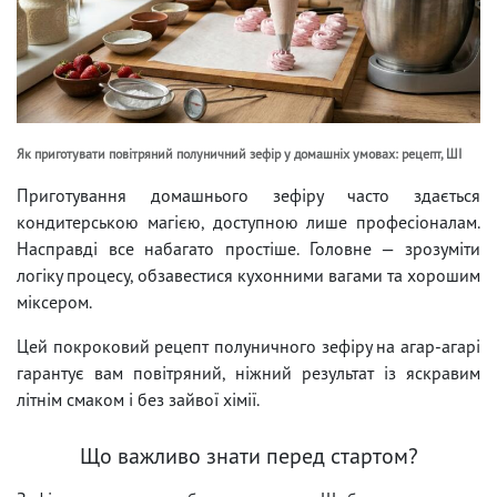
Як приготувати повітряний полуничний зефір у домашніх умовах: рецепт, ШІ
Приготування домашнього зефіру часто здається
кондитерською магією, доступною лише професіоналам.
Насправді все набагато простіше. Головне — зрозуміти
логіку процесу, обзавестися кухонними вагами та хорошим
міксером.
Цей покроковий рецепт полуничного зефіру на агар-агарі
гарантує вам повітряний, ніжний результат із яскравим
літнім смаком і без зайвої хімії.
Що важливо знати перед стартом?