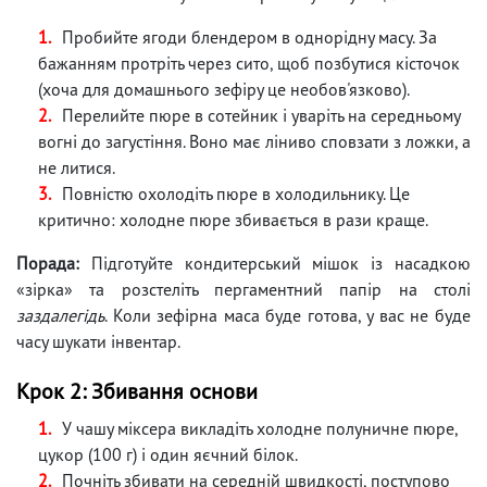
Пробийте ягоди блендером в однорідну масу. За
бажанням протріть через сито, щоб позбутися кісточок
(хоча для домашнього зефіру це необов'язково).
Перелийте пюре в сотейник і уваріть на середньому
вогні до загустіння. Воно має ліниво сповзати з ложки, а
не литися.
Повністю охолодіть пюре в холодильнику. Це
критично: холодне пюре збивається в рази краще.
Порада:
Підготуйте кондитерський мішок із насадкою
«зірка» та розстеліть пергаментний папір на столі
заздалегідь
. Коли зефірна маса буде готова, у вас не буде
часу шукати інвентар.
Крок 2: Збивання основи
У чашу міксера викладіть холодне полуничне пюре,
цукор (100 г) і один яєчний білок.
Почніть збивати на середній швидкості, поступово