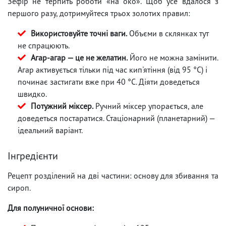
Зефір не терпить роботи «на око». Щоб усе вдалося з
першого разу, дотримуйтеся трьох золотих правил:
Використовуйте точні ваги.
Объєми в склянках тут
не спрацюють.
Агар-агар — це не желатин.
Його не можна замінити.
Агар активується тільки під час кип'ятіння (від 95 °C) і
починає застигати вже при 40 °C. Діяти доведеться
швидко.
Потужний міксер.
Ручний міксер упорається, але
доведеться постаратися. Стаціонарний (планетарний) —
ідеальний варіант.
Інгредієнти
Рецепт розділений на дві частини: основу для збивання та
сироп.
Для полуничної основи: