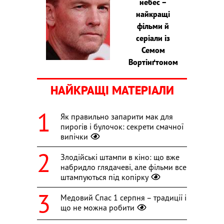
небес –
найкращі
фільми й
серіали із
Семом
Вортінґтоном
НАЙКРАЩІ МАТЕРІАЛИ
Як правильно запарити мак для
пирогів і булочок: секрети смачної
випічки
Злодійські штампи в кіно: що вже
набридло глядачеві, але фільми все
штампуються під копірку
Медовий Спас 1 серпня – традиції і
що не можна робити