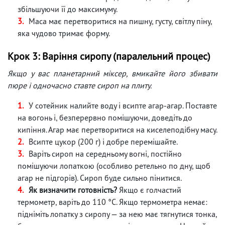
збільшуючи її до максимуму.
Маса має перетворитися на пишну, густу, світлу піну,
яка чудово тримає форму.
Крок 3: Варіння сиропу (паралельний процес)
Якщо у вас планетарний міксер, вмикайте його збивати
пюре і одночасно ставте сироп на плиту.
У сотейник налийте воду і всипте агар-агар. Поставте
на вогонь і, безперервно помішуючи, доведіть до
кипіння. Агар має перетворитися на киселеподібну масу.
Всипте цукор (200 г) і добре перемішайте.
Варіть сироп на середньому вогні, постійно
помішуючи лопаткою (особливо ретельно по дну, щоб
агар не підгорів). Сироп буде сильно пінитися.
Як визначити готовність?
Якщо є голчастий
термометр, варіть до 110 °C. Якщо термометра немає:
підніміть лопатку з сиропу — за нею має тягнутися тонка,