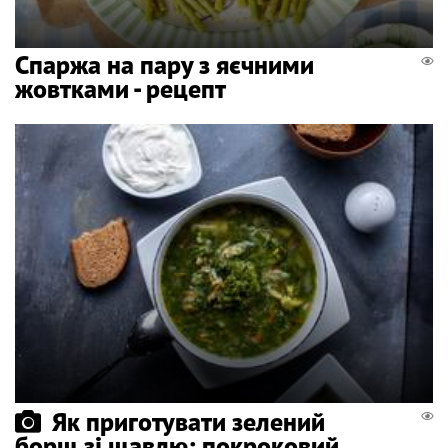
Спаржа на пару з яєчними
жовтками - рецепт
Як приготувати зелений
борщ зі щавлю: покроковий