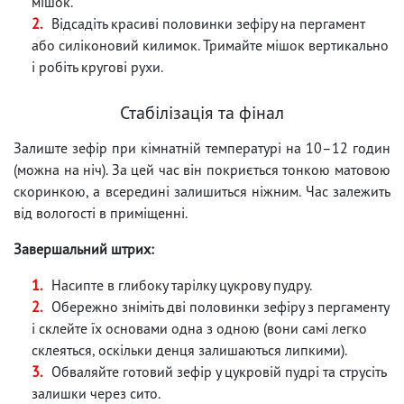
мішок.
Відсадіть красиві половинки зефіру на пергамент
або силіконовий килимок. Тримайте мішок вертикально
і робіть кругові рухи.
Стабілізація та фінал
Залиште зефір при кімнатній температурі на 10–12 годин
(можна на ніч). За цей час він покриється тонкою матовою
скоринкою, а всередині залишиться ніжним. Час залежить
від вологості в приміщенні.
Завершальний штрих:
Насипте в глибоку тарілку цукрову пудру.
Обережно зніміть дві половинки зефіру з пергаменту
і склейте їх основами одна з одною (вони самі легко
склеяться, оскільки денця залишаються липкими).
Обваляйте готовий зефір у цукровій пудрі та струсіть
залишки через сито.