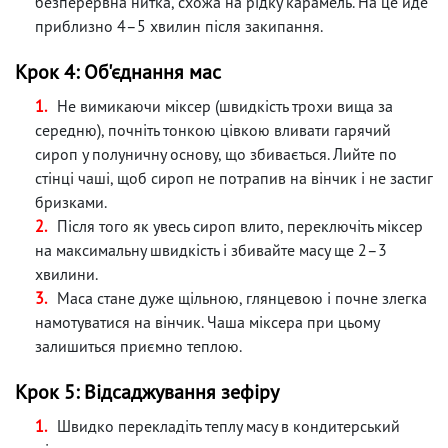
безперервна нитка, схожа на рідку карамель. На це йде
приблизно 4–5 хвилин після закипання.
Крок 4: Об'єднання мас
Не вимикаючи міксер (швидкість трохи вища за
середню), почніть тонкою цівкою вливати гарячий
сироп у полуничну основу, що збивається. Лийте по
стінці чаші, щоб сироп не потрапив на вінчик і не застиг
бризками.
Після того як увесь сироп влито, переключіть міксер
на максимальну швидкість і збивайте масу ще 2–3
хвилини.
Маса стане дуже щільною, глянцевою і почне злегка
намотуватися на вінчик. Чаша міксера при цьому
залишиться приємно теплою.
Крок 5: Відсаджування зефіру
Швидко перекладіть теплу масу в кондитерський