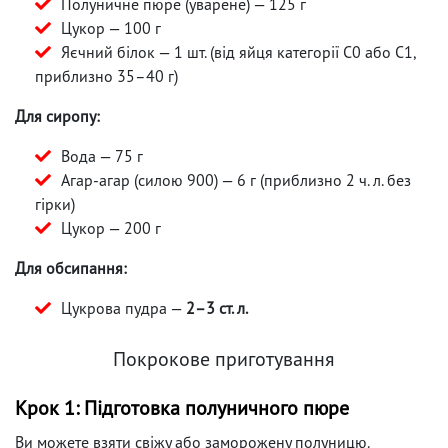
Полуничне пюре (уварене) — 125 г
Цукор — 100 г
Яєчний білок — 1 шт. (від яйця категорії С0 або С1,
приблизно 35–40 г)
Для сиропу:
Вода — 75 г
Агар-агар (силою 900) — 6 г (приблизно 2 ч. л. без
гірки)
Цукор — 200 г
Для обсипання:
Цукрова пудра —
2–3 ст. л.
Покрокове приготування
Крок 1: Підготовка полуничного пюре
Ви можете взяти свіжу або заморожену полуницю.