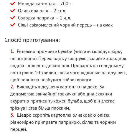
Молода картопля — 700 г
Оливкова олія — 2 ст. л.
Солодка паприка — 1 ч. л.
Сіль і свіжомелений чорний перець — на смак
Спосіб приготування:
Ретельно промийте бульби (чистити молоду шкірку
не потрібно). Перекладіть у каструлю, залийте холодною
водою і доведіть до кипіння. Проваріть на середньому
вогні рівно 10 хвилин, після чого відкиньте на друшляк,
щоб повністю позбутися зайвої вологи.
Викладіть підсушену картоплю на деко. За
допомогою звичайної товкачки або дна склянки
акуратно притисніть кожен бульба, щоб він злегка
тріснув і став більш плоским.
Щедро скропіть картоплю оливковою олією,
рівномірно приправте паприкою, сіллю та чорним
перцем.