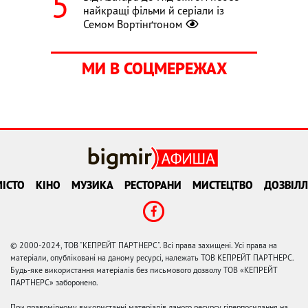
найкращі фільми й серіали із
Семом Вортінґтоном
МИ В СОЦМЕРЕЖАХ
ІСТО
КІНО
МУЗИКА
РЕСТОРАНИ
МИСТЕЦТВО
ДОЗВІЛЛ
© 2000-2024, ТОВ "КЕПРЕЙТ ПАРТНЕРС". Всі права захищені. Усі права на
матеріали, опубліковані на даному ресурсі, належать ТОВ КЕПРЕЙТ ПАРТНЕРС.
Будь-яке використання матеріалів без письмового дозволу ТОВ «КЕПРЕЙТ
ПАРТНЕРС» заборонено.
При правомірному використанні матеріалів даного ресурсу гіперпосилання на