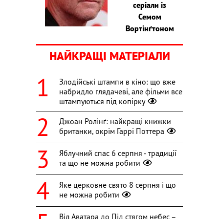
серіали із
Семом
Вортінґтоном
НАЙКРАЩІ МАТЕРІАЛИ
Злодійські штампи в кіно: що вже
набридло глядачеві, але фільми все
штампуються під копірку
Джоан Ролінґ: найкращі книжки
британки, окрім Гаррі Поттера
Яблучний спас 6 серпня - традиції
та що не можна робити
Яке церковне свято 8 серпня і що
не можна робити
Від Аватара до Під стягом небес –