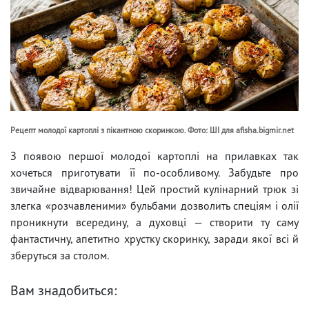
Рецепт молодої картоплі з пікантною скоринкою. Фото: ШІ для afisha.bigmir.net
З появою першої молодої картоплі на прилавках так
хочеться приготувати її по-особливому. Забудьте про
звичайне відварювання! Цей простий кулінарний трюк зі
злегка «розчавленими» бульбами дозволить спеціям і олії
проникнути всередину, а духовці — створити ту саму
фантастичну, апетитно хрустку скоринку, заради якої всі й
зберуться за столом.
Вам знадобиться: