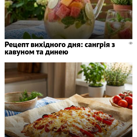
Рецепт вихідного дня: сангрія з
кавуном та динею