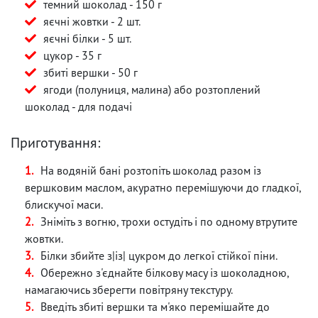
темний шоколад - 150 г
яєчні жовтки - 2 шт.
яєчні білки - 5 шт.
цукор - 35 г
збиті вершки - 50 г
ягоди (полуниця, малина) або розтоплений
шоколад - для подачі
Приготування:
На водяній бані розтопіть шоколад разом із
вершковим маслом, акуратно перемішуючи до гладкої,
блискучої маси.
Зніміть з вогню, трохи остудіть і по одному втрутите
жовтки.
Білки збийте з|із| цукром до легкої стійкої піни.
Обережно з'єднайте білкову масу із шоколадною,
намагаючись зберегти повітряну текстуру.
Введіть збиті вершки та м'яко перемішайте до