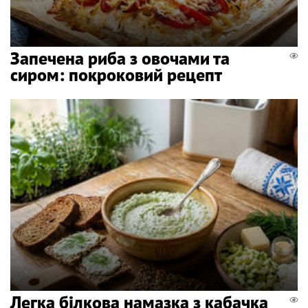
Запечена риба з овочами та
сиром: покроковий рецепт
Легка білкова намазка з кабачка