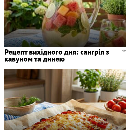
Рецепт вихідного дня: сангрія з
кавуном та динею