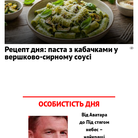
Рецепт дня: паста з кабачками у
вершково-сирному соусі
ОСОБИСТІСТЬ ДНЯ
Від Аватара
до Під стягом
небес –
найкращі