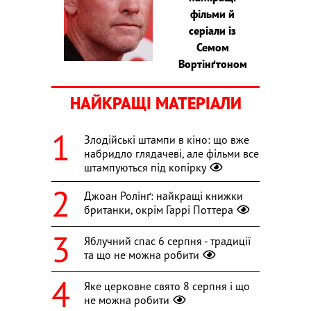
фільми й
серіали із
Семом
Вортінґтоном
НАЙКРАЩІ МАТЕРІАЛИ
Злодійські штампи в кіно: що вже
набридло глядачеві, але фільми все
штампуються під копірку
Джоан Ролінґ: найкращі книжки
британки, окрім Гаррі Поттера
Яблучний спас 6 серпня - традиції
та що не можна робити
Яке церковне свято 8 серпня і що
не можна робити