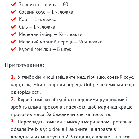
Зерниста гірчиця — 60 г
Соєвий соус — 1 ч. ложка
Карі — 1 ч. ложка
Сіль — 1 ч. ложка
Мелений імбир — ½ ч. ложки
Мелений чорний перець — ½ ч. ложки
Курячі гомілки — 8 штук
Приготування:
У глибокій мисці змішайте мед, гірчицю, соєвий соус,
карі, сіль, імбир і чорний перець. Добре перемішайте до
однорідності.
Курячі гомілки обсушіть паперовими рушниками і
зробіть кілька проколів виделкою, щоб маринад краще
просочив м'ясо. За бажанням злегка посоліть.
Перекладіть гомілки в миску з маринадом і ретельно
обваляйте їх з усіх боків. Накрийте і відправте в
холодильник мінімум на 2-3 години, а краще — на всю