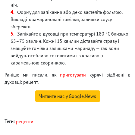
ніч.
Форму для запікання або деко застеліть фольгою.
Викладіть замариновані гомілки, залишки соусу
збережіть.
Запікайте в духовці при температурі 180 °C близько
65–75 хвилин. Кожні 15 хвилин діставайте страву і
змащуйте гомілки залишками маринаду — так вони
вийдуть особливо соковитими і з красивою
карамельною скоринкою.
Раніше ми писали, як
приготувати
курячі відбивні в
духовці: рецепт.
Читайте нас у Google.News
Теги:
рецепти