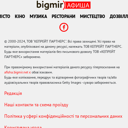
ІСТО
КІНО
МУЗИКА
РЕСТОРАНИ
МИСТЕЦТВО
ДОЗВІЛЛ
© 2000-2024, ТОВ "КЕПРЕЙТ ПАРТНЕРС". Всі права захищені. Усі права на
матеріали, опубліковані на даному ресурсі, належать ТОВ КЕПРЕЙТ ПАРТНЕРС.
Будь-яке використання матеріалів без письмового дозволу ТОВ «КЕПРЕЙТ
ПАРТНЕРС» заборонено.
При правомірному використанні матеріалів даного ресурсу гіперпосилання на
afisha.bigmir.net є
обов'язковим.
Будь-яке копіювання, передрук та відтворення фотографічних творів та/або
аудіовізуальних творів правовласника Getty Images - суворо забороняється.
Редакція
Наші контакти та схема проїзду
Політика у сфері конфіденційності та персональних даних
Користувача угода